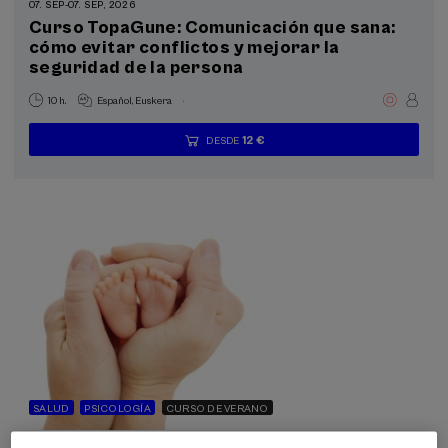
07. SEP
-
07. SEP, 2026
Curso TopaGune: Comunicación que sana:
Curso de verano (3)
cómo evitar conflictos y mejorar la
seguridad de la persona
Programas especiales
.
10 h.
Español
Euskera
La Salud, un Compromiso con las Personas (3)
12 €
DESDE
...
Últimas
Gratuito
Fecha
Lista
Plazo
Objetivos de desarrollo sostenible
plazas
pasada
de
de
espera
matrícula
finalizado
SALUD
PSICOLOGÍA
CURSO DE VERANO