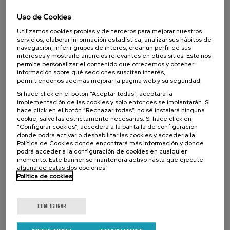
07. SEP
-
08. SEP, 2026
Visibilizando el duelo gestacional, perinatal
Uso de Cookies
y neonatal
Utilizamos cookies propias y de terceros para mejorar nuestros
servicios, elaborar información estadística, analizar sus hábitos de
.
20 h.
Español
Euskera
navegación, inferir grupos de interés, crear un perfil de sus
intereses y mostrarle anuncios relevantes en otros sitios. Esto nos
22 €
DESDE
permite personalizar el contenido que ofrecemos y obtener
...
Últimas
Gratuito
Fecha
Lista
Plazo
plazas
pasada
de
de
información sobre qué secciones suscitan interés,
espera
matrícula
permitiéndonos además mejorar la página web y su seguridad.
finalizado
Si hace click en el botón “Aceptar todas”, aceptará la
implementación de las cookies y solo entonces se implantarán. Si
hace click en el botón “Rechazar todas”, no sé instalará ninguna
cookie, salvo las estrictamente necesarias. Si hace click en
“Configurar cookies”, accederá a la pantalla de configuración
donde podrá activar o deshabilitar las cookies y acceder a la
Política de Cookies donde encontrará más información y donde
podrá acceder a la configuración de cookies en cualquier
momento. Este banner se mantendrá activo hasta que ejecute
alguna de estas dos opciones”
Política de cookies
CIENCIA Y TECNOLOGÍA
SALUD
LINGÜÍSTICA Y LITERATURA
CURSO DE VERANO
CONFIGURAR
11. SEP
-
11. SEP, 2026