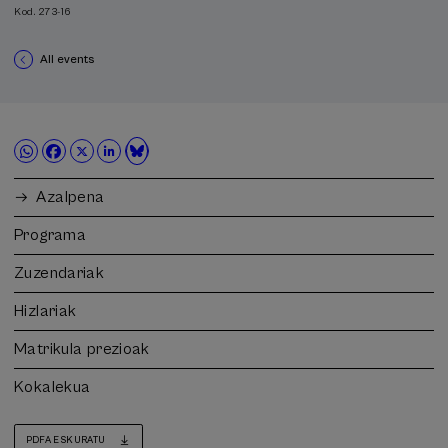
Kod. 273-16
All events
Azalpena
Programa
Zuzendariak
Hizlariak
Matrikula prezioak
Kokalekua
PDFA ESKURATU