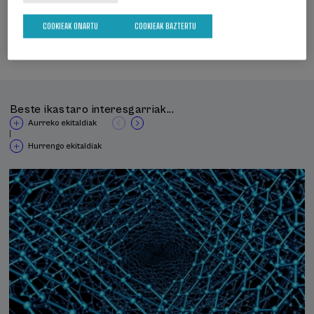
Gaztelera
COOKIEAK ONARTU
COOKIEAK BAZTERTU
Aurrez aurrekoa
Beste ikastaro interesgarriak...
Aurreko ekitaldiak
|
Hurrengo ekitaldiak