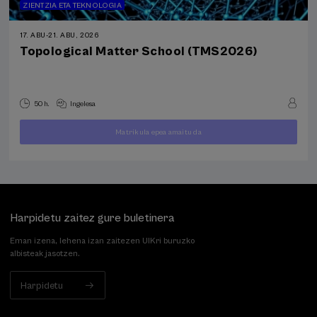
ZIENTZIA ETA TEKNOLOGIA
17. ABU
-
21. ABU, 2026
Topological Matter School (TMS2026)
50 h.
Ingelesa
400
-
Matrikula epea amaitu da
€
...
Azken
Doan
Data
Itxarote
TIK
lekuak
gaindituta
zerrenda
Harpidetu zaitez gure buletinera
Eman izena, lehena izan zaitezen UIKri buruzko
albisteak jasotzen.
Harpidetu