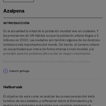
Azalpena
INTRODUCCIÓN
En la actualidad la mitad de la población mundial vive en ciudades. Y
las previsiones de UN Habitat es que la población urbana llegue a 5
billones en 2030. Las ciudades son también algunos de los destinos
turísticos más importantes del mundo. De hecho, el turismo urbano
es una actividad que crece de forma intensa a nivel mundial, y la
previsión para los próximos años es de un mayor crecimiento.
Este crecimiento del turismo en las ciudades ofrece grandes
oportunidades para el desarrollo urbano, el aumento de la actividad
económica y el empleo, y la mejora de la calidad de vida de los
Irakurri gehiago
ciudadanos. Pero también representa un importante desafío: lograr la
inserción equilibrada de esta nueva función –la turística- en el tejido
urbano, en la economía, en la cultura y en la sociedad local. ¿Cómo
Helburuak
impulsamos estrategias de multifuncionalidad donde se
complementen residencia, comercio, turismo, administración,
El objetivo de este curso es analizar las consecuencias del éxito
cultura, etc.?
turístico de las ciudades, y reflexionar sobre la formulación y la
gestión de estrategias sostenibles que permitan mantener el
En efecto, la gestión del éxito turístico de las ciudades no es siempre