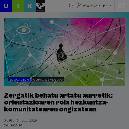
ACCEDER
ES
EDUCACIÓN
CURSO DE VERANO
Zergatik behatu artatu aurretik:
orientazioaren rola hezkuntza-
komunitatearen ongizatean
01.JUL - 01. JUL, 2026
Cód. H06-26