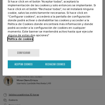
Si hace click en el botón “Aceptar todas”, aceptará la
implementación de las cookies y solo entonces se implantarán. Si
Metodología
hace click en el botón “Rechazar todas”, no sé instalará ninguna
cookie, salvo las estrictamente necesarias. Si hace click en
“Configurar cookies”, accederá a la pantalla de configuración
La actividad propuesta se basa en un enfoque sistémico y preventivo,
donde podrá activar o deshabilitar las cookies y acceder a la
entendiendo el bienestar de la comunidad educativa como un eje
Política de Cookies donde encontrará más información y donde
estratégico. La metodología sitúa la observación consciente y la
podrá acceder a la configuración de cookies en cualquier
escucha activa como punto de partida de la intervención pedagógica,
momento. Este banner se mantendrá activo hasta que ejecute
alguna de estas dos opciones”
lo que permite detectar a tiempo las necesidades emocionales,
Política de cookies
sociales y académicas del alumnado. En este sentido, la propuesta
supera las metodologías tradicionales, ya que no se basa solo en la
Leer más
transmisión de contenidos o en la resolución puntual de problemas; al
CONFIGURAR
contrario, promueve un modelo de orientación integral que sitúa al
alumnado en todo su contexto (familia, compañeros y compañeras,
centro y comunidad).
Lista
Fecha pasada
ACEPTAR COOKIES
RECHAZAR COOKIES
Plazo de matricula finalizado
de
espera
La actividad impulsa la participación activa y la responsabilidad
Director/a
del
compartida, reforzando la colaboración entre el profesorado, los
curso
DIRECTOR/A DEL CURSO
servicios de orientación y el resto de agentes, entendida como una
Miren Otero Errazu
alianza pedagógica. Asimismo, prioriza la seguridad emocional y un
Izarraitz Lanbide Heziketa LHII
clima de aula cuidado como condiciones para posibilitar un
aprendizaje eficaz. Esta metodología no etiqueta al alumnado;
Validez académica: 10 horas
entiende los comportamientos como señales del sistema, mediante
Euskera
una observación basada en datos objetivos y evitando