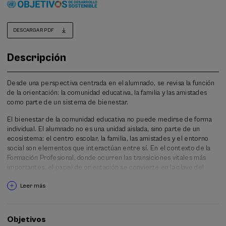
DESCARGAR PDF
Descripción
Desde una perspectiva centrada en el alumnado, se revisa la función
de la orientación: la comunidad educativa, la familia y las amistades
como parte de un sistema de bienestar.
El bienestar de la comunidad educativa no puede medirse de forma
individual. El alumnado no es una unidad aislada, sino parte de un
ecosistema: el centro escolar, la familia, las amistades y el entorno
social son elementos que interactúan entre sí. En el contexto de la
Formación Profesional, donde ocurren las transiciones vitales más
importantes, el papel de orientación se convierte en la clave del
bienestar y del desarrollo con sentido.
Leer más
Este Curso de Verano propone desarrollar una cultura de la
observación y de la escucha profunda antes de "atender". La
observación no es solo mirar: es la capacidad de comprender quién
Objetivos
es la persona, qué vive y qué redes la sostienen. Desde el punto de