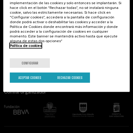
implementación de las cookies y solo entonces se implantarán. Si
Contacto
De interés...
hace click en el botón “Rechazar todas”, no sé instalará ninguna
cookie, salvo las estrictamente necesarias. Si hace click en
Palacio Miramar
Actividades anteriores
“Configurar cookies”, accederá a la pantalla de configuración
Paseo de Miraconcha, 48
donde podrá activar o deshabilitar las cookies y acceder a la
20007 Donostia / San Sebastián
Política de Cookies donde encontrará más información y donde
Gipuzkoa, Spain
podrá acceder a la configuración de cookies en cualquier
momento. Este banner se mantendrá activo hasta que ejecute
alguna de estas dos opciones”
Contacta con nosotros
Política de cookies
Síguenos
CONFIGURAR
ACEPTAR COOKIES
RECHAZAR COOKIES
Comité organizador