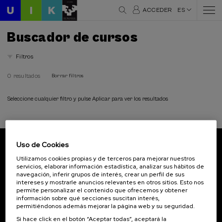
ACCEDER
ES
Buscador de cursos
Filtros
0 resultados
Borrar filtros
Seleccione cualquier filtro y pulse Aplicar para ver los resultados
Uso de Cookies
Suscríbete a nuestro boletín
Utilizamos cookies propias y de terceros para mejorar nuestros
servicios, elaborar información estadística, analizar sus hábitos de
Inscríbete para ser el primero/a en recibir las
navegación, inferir grupos de interés, crear un perfil de sus
novedades de UIK.
intereses y mostrarle anuncios relevantes en otros sitios. Esto nos
permite personalizar el contenido que ofrecemos y obtener
información sobre qué secciones suscitan interés,
Suscribirse
permitiéndonos además mejorar la página web y su seguridad.
Si hace click en el botón “Aceptar todas”, aceptará la