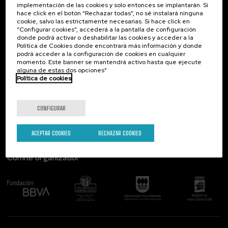
implementación de las cookies y solo entonces se implantarán. Si
Contacto
De interés...
hace click en el botón “Rechazar todas”, no sé instalará ninguna
cookie, salvo las estrictamente necesarias. Si hace click en
Palacio Miramar
Actividades anteriores
“Configurar cookies”, accederá a la pantalla de configuración
Paseo de Miraconcha, 48
donde podrá activar o deshabilitar las cookies y acceder a la
20007 Donostia / San Sebastián
Política de Cookies donde encontrará más información y donde
Gipuzkoa, Spain
podrá acceder a la configuración de cookies en cualquier
momento. Este banner se mantendrá activo hasta que ejecute
alguna de estas dos opciones”
Contacta con nosotros
Política de cookies
Síguenos
CONFIGURAR
ACEPTAR COOKIES
RECHAZAR COOKIES
Comité organizador