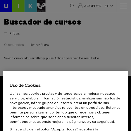
ACCEDER
ES
Buscador de cursos
Filtros
0 resultados
Borrar filtros
Seleccione cualquier filtro y pulse Aplicar para ver los resultados
Uso de Cookies
Suscríbete a nuestro boletín
Utilizamos cookies propias y de terceros para mejorar nuestros
servicios, elaborar información estadística, analizar sus hábitos de
Inscríbete para ser el primero/a en recibir las
navegación, inferir grupos de interés, crear un perfil de sus
novedades de UIK.
intereses y mostrarle anuncios relevantes en otros sitios. Esto nos
permite personalizar el contenido que ofrecemos y obtener
información sobre qué secciones suscitan interés,
Suscribirse
permitiéndonos además mejorar la página web y su seguridad.
Si hace click en el botón “Aceptar todas”, aceptará la