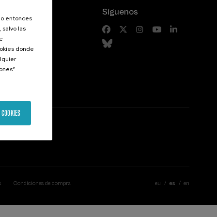
Síguenos
olo entonces
 salvo las
riores
de
Cookies donde
lquier
iones”
 COOKIES
s
Condiciones de compra
eu
es
en