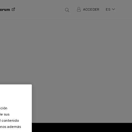
 Forum
ACCEDER
ES
ación
de sus
el contenido
donos además