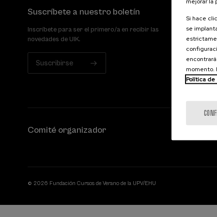
mejorar la
Suscríbete a nuestro boletín
Si hace cli
se implanta
Inscríbete para ser el primero/a en recibir las
estrictamen
novedades de UIK.
configuraci
encontrará
Suscribirse
momento. E
Política de
CONF
Comité organizador
© 2026 Fundación Cursos de Verano de la UPV/EHU