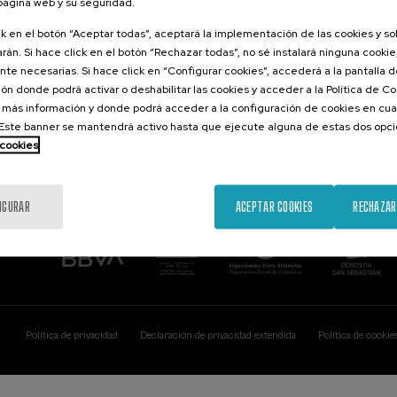
 página web y su seguridad.
Contacto
De interés...
ck en el botón “Aceptar todas”, aceptará la implementación de las cookies y s
rán. Si hace click en el botón “Rechazar todas”, no sé instalará ninguna cookie,
Palacio Miramar
Actividades ante
te necesarias. Si hace click en “Configurar cookies”, accederá a la pantalla 
Paseo de Miraconcha, 48
ón donde podrá activar o deshabilitar las cookies y acceder a la Política de 
20007 Donostia / San Sebastián
Gipuzkoa, Spain
 más información y donde podrá acceder a la configuración de cookies en cua
ste banner se mantendrá activo hasta que ejecute alguna de estas dos opc
Contacta con nosotros
 cookies
IGURAR
ACEPTAR COOKIES
RECHAZAR
Política de privacidad
Declaración de privacidad extendida
Política de cookie