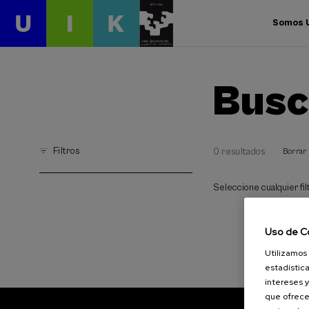
Somos 
Busc
Filtros
0 resultados
Borrar 
Seleccione cualquier filt
Uso de C
Utilizamos 
estadística
intereses y
que ofrece