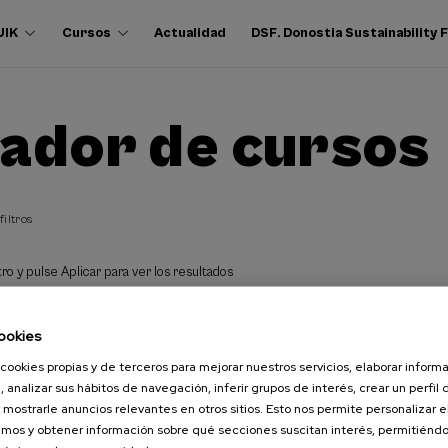
UIK
Cursos
Actualidad
DSF. Donostia Sustainability
ador de cursos
filtros
ro y pulse Aplicar para ver los resultados
ookies
cookies propias y de terceros para mejorar nuestros servicios, elaborar inform
, analizar sus hábitos de navegación, inferir grupos de interés, crear un perfil 
 mostrarle anuncios relevantes en otros sitios. Esto nos permite personalizar 
mos y obtener información sobre qué secciones suscitan interés, permitién