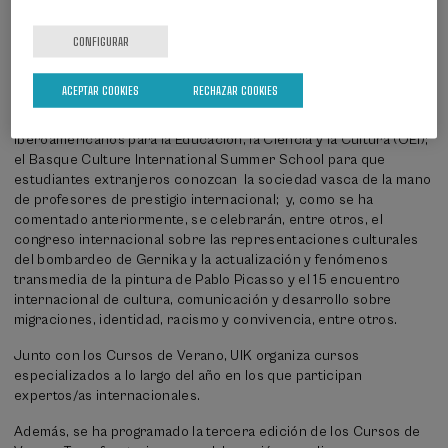
es estratégico para UIK. La contribución de expertas/os y
estudiantes extranjeros es significativa y la oferta de este año
incluye muchos cursos orientados en esta dirección, como son:
CONFIGURAR
los cursos de derecho sobre relaciones internacionales; el
Curso sobre “la transformación digital y los futuros de la
ACEPTAR COOKIES
RECHAZAR COOKIES
educación: retos en el País Vasco y en Iberoamérica” que se
llevará a cabo en colaboración con la Organización de Estados
Iberoamericanos para la Educación, la Ciencia y la Cultura (OEI);
el Basque Culture International Summer School para que
estudiantes extranjeros conozcan la sociedad vasca de la mano
de profesores de prestigio internacional; y, como se ha
comentado anteriormente, se celebrarán, entre otros, el
congreso internacional sobre las representaciones culturales
del bombardeo de Gernika y la actualización y fenómenos
transmedia de la pintura de Pablo Picasso y el 15 encuentro
internacional de cultura, comunicación y desarrollo sobre
migraciones, identidad, racismo y convivencia, entre otros.
Junto con los Cursos de Verano, UIK organiza cursos
especializados a lo largo del año en los que participan
expertos/as internacionales.
Además, se ha programado la tercera edición de los Cursos de