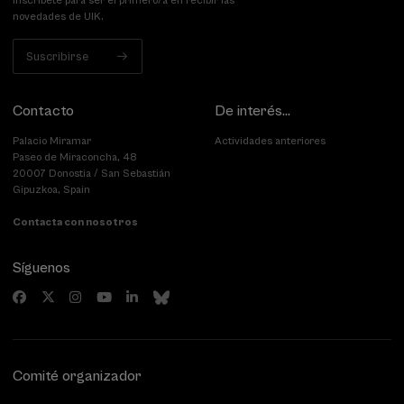
Inscríbete para ser el primero/a en recibir las
novedades de UIK.
Suscribirse
Contacto
De interés...
Palacio Miramar
Actividades anteriores
Paseo de Miraconcha, 48
20007 Donostia / San Sebastián
Gipuzkoa, Spain
Contacta con nosotros
Síguenos
Comité organizador