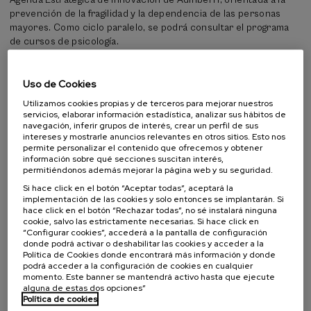
Agenda Estratégica de Innovación de Adinberri, orientada a la
prevención de la fragilidad y la dependencia de las personas
mayores. Como ciclo paralelo, se podrá consultar el programa
de cursos de psicología.
Economía y empresa
Uso de Cookies
Las personas interesadas encontrarán gran variedad de cursos
Utilizamos cookies propias y de terceros para mejorar nuestros
relacionados con el desarrollo de la economía y la empresa. Con
servicios, elaborar información estadística, analizar sus hábitos de
el objetivo de ofrecer una visión completa, varios cursos
navegación, inferir grupos de interés, crear un perfil de sus
analizarán el estado de la economía vasca desde la perspectiva
intereses y mostrarle anuncios relevantes en otros sitios. Esto nos
de la innovación y los pasos a dar para atraer talento
permite personalizar el contenido que ofrecemos y obtener
información sobre qué secciones suscitan interés,
internacional; se debatirán las claves para que las pequeñas y
permitiéndonos además mejorar la página web y su seguridad.
medianas empresas se adapten a la transición ecológica siendo
Si hace click en el botón “Aceptar todas”, aceptará la
competitivas; se tratará la transición a una economía azul
implementación de las cookies y solo entonces se implantarán. Si
sostenible; y, dentro de la extensa oferta, se cuestionará el
hace click en el botón “Rechazar todas”, no sé instalará ninguna
pensamiento económico convencional en los cursos
cookie, salvo las estrictamente necesarias. Si hace click en
denominados Economía Social Transformadora y Economía
“Configurar cookies”, accederá a la pantalla de configuración
donde podrá activar o deshabilitar las cookies y acceder a la
Crítica.
Política de Cookies donde encontrará más información y donde
podrá acceder a la configuración de cookies en cualquier
UIK en el mundo
momento. Este banner se mantendrá activo hasta que ejecute
alguna de estas dos opciones”
El enfoque internacional en la transferencia de conocimientos
Política de cookies