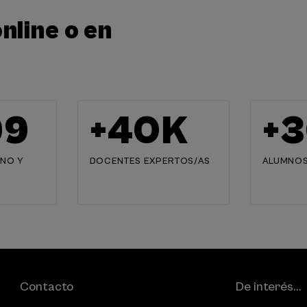
nline o en
00
+
40
K
+
3
NO Y
DOCENTES EXPERTOS/AS
ALUMNOS
Contacto
De interés...