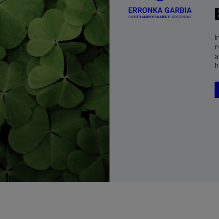
I
r
a
h