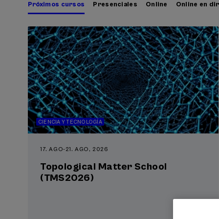
Próximos cursos
Presenciales
Online
Online en di
CIENCIA Y TECNOLOGÍA
17. AGO
-
21. AGO, 2026
Topological Matter School
(TMS2026)