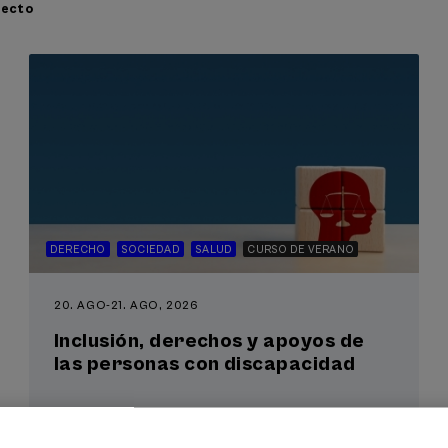
recto
DERECHO
SOCIEDAD
SALUD
CURSO DE VERANO
20. AGO
-
21. AGO, 2026
Inclusión, derechos y apoyos de
las personas con discapacidad