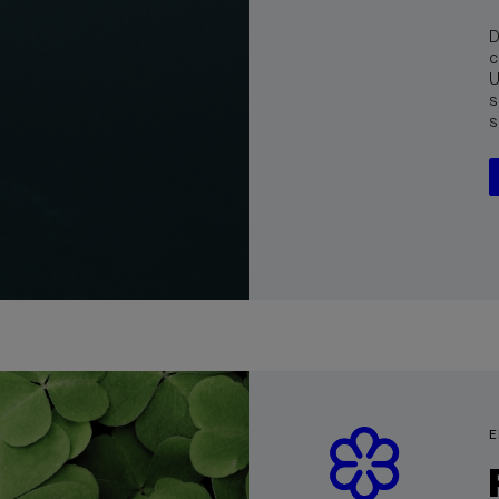
D
c
U
s
s
E