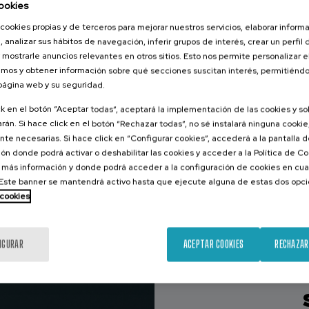
ookies
20 h.
Español
cookies propias y de terceros para mejorar nuestros servicios, elaborar inform
25 €
DESDE
, analizar sus hábitos de navegación, inferir grupos de interés, crear un perfil 
...
Últimas
Gratuito
Fecha
plazas
pasada
 mostrarle anuncios relevantes en otros sitios. Esto nos permite personalizar 
mos y obtener información sobre qué secciones suscitan interés, permitién
 página web y su seguridad.
ck en el botón “Aceptar todas”, aceptará la implementación de las cookies y s
rán. Si hace click en el botón “Rechazar todas”, no sé instalará ninguna cookie,
te necesarias. Si hace click en “Configurar cookies”, accederá a la pantalla 
D
ón donde podrá activar o deshabilitar las cookies y acceder a la Política de 
 más información y donde podrá acceder a la configuración de cookies en cua
ste banner se mantendrá activo hasta que ejecute alguna de estas dos opc
 cookies
IGURAR
ACEPTAR COOKIES
RECHAZAR