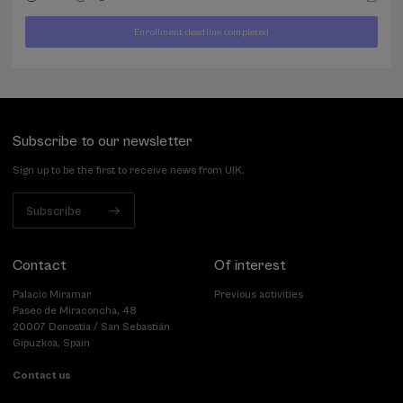
Enrollment deadline completed
400
FROM
...
Last
Free
Date
€
places
expired
Subscribe to our newsletter
Sign up to be the first to receive news from UIK.
Subscribe
Contact
Of interest
Palacio Miramar
Previous activities
Paseo de Miraconcha, 48
20007 Donostia / San Sebastián
Gipuzkoa, Spain
Contact us