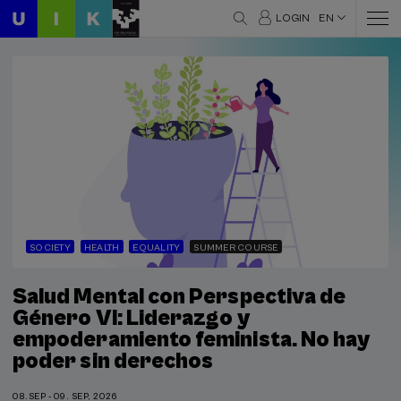
LOGIN
EN
SOCIETY
HEALTH
EQUALITY
SUMMER COURSE
Salud Mental con Perspectiva de
Género VI: Liderazgo y
empoderamiento feminista. No hay
poder sin derechos
08.SEP - 09. SEP, 2026