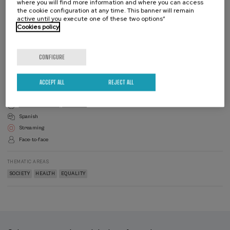
where you will find more information and where you can access
Check registration fees
the cookie configuration at any time. This banner will remain
active until you execute one of these two options”
Cookies policy
Enroll
Last
places
Waiting
Course
Enrollment deadline completed
Date expired
list
director
COURSE DIRECTOR
CONFIGURE
Vicenta Alonso De la Cruz
Gobierno Vasco, Psicóloga penitenciaria especialista en igualdad, violencias
machistas y masculinidades. Responsable de Activación Laboral AUKERAK
ACCEPT ALL
REJECT ALL
(Agencia Vasca de Reinserción)
Academic Validity: 20 hours
Spanish
Streaming
Face-to-face
THEMATIC AREAS
SOCIETY
HEALTH
EQUALITY