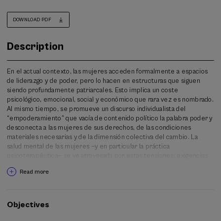
DOWNLOAD PDF
Description
En el actual contexto, las mujeres acceden formalmente a espacios
de liderazgo y de poder, pero lo hacen en estructuras que siguen
siendo profundamente patriarcales. Esto implica un coste
psicológico, emocional, social y económico que rara vez es nombrado.
Al mismo tiempo, se promueve un discurso individualista del
“empoderamiento” que vacía de contenido político la palabra poder y
desconecta a las mujeres de sus derechos, de las condiciones
materiales necesarias y de la dimensión colectiva del cambio. La
salud mental de las mujeres —y en particular la práctica
psicoterapéutica— se ve atravesada por estas tensiones: exigencias
de liderazgo sin derechos, demandas de empoderamiento sin apoyo
Read more
estructural, y la persistencia del miedo, la culpa y la autoexigencia
como mecanismos de control.
Este Curso de Verano propone revisar críticamente qué significa
Objectives
liderar y qué significa empoderarse desde una mirada feminista,
interseccional e histórica, atendiendo al impacto en la vida de las