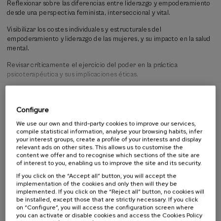
Reflexionar sobre las diferencias entre liderazgo y empoderamiento
mujeres y en la intervención profesional.
desde una perspectiva feminista, interseccional y vital.
El curso forma parte de la crítica al empoderamiento neoliberal,
Visibilizar los costes individuales y estructurales del
subrayando que el liderazgo femenino real solo es posible cuando se
empoderamiento y liderazgo de las mujeres, y su impacto en la salud
vincula al acceso efectivo a derechos y condiciones materiales, y se
mental.
reconoce la diversidad de experiencias de las mujeres a través de
una perspectiva interseccional. La literatura destaca que el
Revisar críticamente el ejercicio del poder en la práctica
empoderamiento sin apoyo estructural puede aumentar la carga
psicoterapéutica y sus implicaciones éticas.
psicológica y emocional de las mujeres, perpetuando la autoexigencia
y la culpa (Lagarde, 1997; Coria, 2010; hooks, 2015).
Profundizar en los aportes de Marcela Lagarde y Clara Coria en torno
al empoderamiento, el poder y el dinero.
Read more
Configure
Abordar fenómenos como el síndrome de la impostora, la ambición,
We use our own and third-party cookies to improve our services,
los límites y la culpa en el desarrollo profesional de las mujeres.
compile statistical information, analyse your browsing habits, infer
Activity directed to
your interest groups, create a profile of your interests and display
Compartir buenas prácticas feministas en psicoterapia y en
relevant ads on other sites. This allows us to customise the
University student
intervención en violencia de género.
content we offer and to recognise which sections of the site are
Students not from university
of interest to you, enabling us to improve the site and its security.
Generar un espacio de análisis colectivo sobre el poder, los
Teachers
If you click on the “Accept all” button, you will accept the
derechos, la salud mental y la práctica profesional con mujeres.
Professionals
implementation of the cookies and only then will they be
implemented. If you click on the “Reject all” button, no cookies will
be installed, except those that are strictly necessary. If you click
on “Configure”, you will access the configuration screen where
you can activate or disable cookies and access the Cookies Policy
25 €
FROM