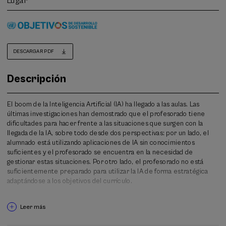
Lugar
DESCARGAR PDF
Descripción
El boom de la Inteligencia Artificial (IA) ha llegado a las aulas. Las
últimas investigaciones han demostrado que el profesorado tiene
dificultades para hacer frente a las situaciones que surgen con la
llegada de la IA, sobre todo desde dos perspectivas: por un lado, el
alumnado está utilizando aplicaciones de IA sin conocimientos
suficientes y el profesorado se encuentra en la necesidad de
gestionar estas situaciones. Por otro lado, el profesorado no está
suficientemente preparado para utilizar la IA de forma estratégica
adaptándose a los objetivos del currículo.
Ante esto, y dado que no hay respuestas rápidas, se trabajará
Leer más
planteando diferentes situaciones que se pueden dar en el aula. La
reflexión que cada situación requiera se canalizará para analizar