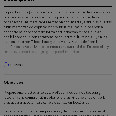
La práctica fotográfica ha evolucionado radicalmente durante sus casi
doscientos años de existencia. Ha pasado gradualmente de ser
considerada una mera representación documental, a abrir las puertas
a nuevas formas de explorar y percibir la realidad que nos rodea. El
espectro se abre ahora de forma casi inabarcable hacia nuevas
posibilidades que son abrazadas por nuestra cultura visual, y en las
que los entornos físicos, los digitales y los virtuales definen lo que
podríamos caracterizar como nuestra nueva realidad. En todo ello, y,
sin duda, la arquitectura juega un papel importante.
En sus inicios, la arquitectura moderna supo identificar en la fotografía
Leer más
a un perfecto aliado para transmitir universalmente su narrativa visual
de estética abstracta, definiendo nuestra forma de entender el
entorno construido y, por extensión, nuestras ciudades. Desde
entonces, profesionales de la arquitectura y de la fotografía, de la
Objetivos
mano, han tomado conciencia del potencial de la fotografía más allá de
su valor documental.
Proporcionar a estudiantes y a profesionales de arquitectura y
fotografía una comprensión global entre las vinculaciones entre la
Este Curso de Verano propone una exploración algo tangencial a la
práctica arquitectónica y su representación fotográfica.
fotografía y documentación de arquitectura, conjugando tanto la visión
más pragmática del colectivo profesional de fotógrafía de
Explorar ejemplos contemporáneos y distintas aproximaciones al
arquitectura como la aproximación conceptual llevada a cabo por