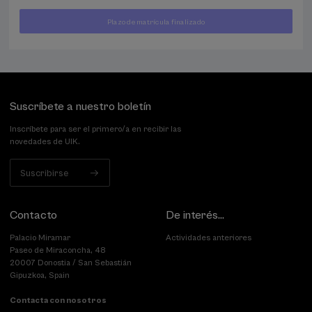
Plazo de matrícula finalizado
400
DESDE
...
Últimas
Gratuito
Fecha
€
plazas
pasada
Suscríbete a nuestro boletín
Inscríbete para ser el primero/a en recibir las
novedades de UIK.
Suscribirse
Contacto
De interés...
Palacio Miramar
Actividades anteriores
Paseo de Miraconcha, 48
20007 Donostia / San Sebastián
Gipuzkoa, Spain
Contacta con nosotros