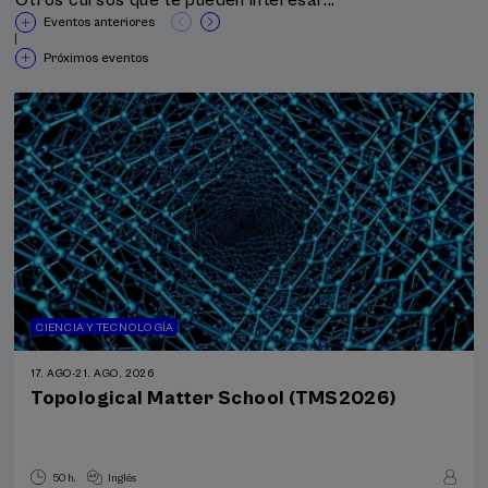
Otros cursos que te pueden interesar...
Eventos anteriores
|
Próximos eventos
CIENCIA Y TECNOLOGÍA
17. AGO
-
21. AGO, 2026
Topological Matter School (TMS2026)
50 h.
Inglés