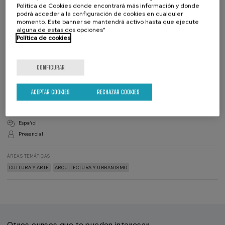
Política de Cookies donde encontrará más información y donde
podrá acceder a la configuración de cookies en cualquier
momento. Este banner se mantendrá activo hasta que ejecute
alguna de estas dos opciones”
Política de cookies
Lista
Fecha pasada
Plazo de matricula finalizado
de
espera
Director/a
del
CONFIGURAR
curso
DIRECTOR/A DEL CURSO
Martin Echeverria Larrañaga
Instituto Arquitectura de Euskadi, Coordinador de exposiciones y programas
ACEPTAR COOKIES
RECHAZAR COOKIES
Validez académica: 20 horas
Español
Presencial
ÁREAS TEMÁTICAS
CULTURA Y ARTE
ARQUITECTURA Y URBANISMO