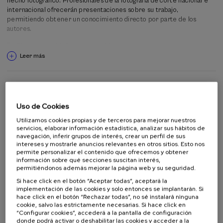
hecho fotográfico. Profesionales de la fotografía de corte nacional e
algunos y algunas artistas visuales cuyo trabajo se centra alrededor de
internacional ofrecerán presentaciones sobre su trabajo,
los espacios construidos y la ciudad. Ambos, fotógrafos y fotógrafas de
permitiendo obtener un conocimiento directo por parte de los
arquitectura y arquitecturas fotografiadas, son el objeto de las
autores.
conversaciones que se desarrollan durante el programa. Se combinan
conferencias, mesas redondas y talleres prácticos, liderados por
Facilitar oportunidades para establecer contactos entre
personal experto y personas consagradas en el ámbito de la
profesionales de arquitectura, de fotografía y de distintas disciplinas
Leer más
fotografía, ofreciendo una perspectiva global y contemporánea de la
con interés en la relación entre arquitectura, fotografía y su difusión
problemática visual contemporánea.
mediática.
Público objetivo al que está dirigida la actividad
Este curso está orientado tanto a arquitectos y arquitectas que
Capacitar a los y las profesionales para aplicar los conceptos
quieran conocer más sobre las relaciones entre la representación
aprendidos en sus propios proyectos, a través de talleres y
Uso de Cookies
Público en general
visual de las obras; y también a fotógrafos y fotógrafas, bien de corte
ponencias en cuanto a metodología de trabajo.
Alumnado universitario
general o bien con especialización en fotografía. También es de
Utilizamos cookies propias y de terceros para mejorar nuestros
Estudiantes no universitarios
especial interés para estudiantes de arquitectura con afinidades en
servicios, elaborar información estadística, analizar sus hábitos de
Profesionales
el campo de las artes visuales, la representación y el pensamiento
navegación, inferir grupos de interés, crear un perfil de sus
intereses y mostrarle anuncios relevantes en otros sitios. Esto nos
arquitectónico.
permite personalizar el contenido que ofrecemos y obtener
información sobre qué secciones suscitan interés,
permitiéndonos además mejorar la página web y su seguridad.
Colaboradores
Si hace click en el botón “Aceptar todas”, aceptará la
implementación de las cookies y solo entonces se implantarán. Si
hace click en el botón “Rechazar todas”, no sé instalará ninguna
cookie, salvo las estrictamente necesarias. Si hace click en
“Configurar cookies”, accederá a la pantalla de configuración
donde podrá activar o deshabilitar las cookies y acceder a la