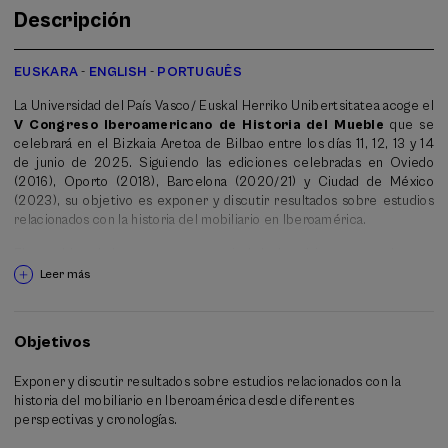
Descripción
EUSKARA
-
ENGLISH
-
PORTUGUÊS
La Universidad del País Vasco/ Euskal Herriko Unibertsitatea acoge el
V Congreso Iberoamericano de Historia del Mueble
que se
celebrará en el Bizkaia Aretoa de Bilbao entre los días 11, 12, 13 y 14
de junio de 2025. Siguiendo las ediciones celebradas en Oviedo
(2016), Oporto (2018), Barcelona (2020/21) y Ciudad de México
(2023), su objetivo es exponer y discutir resultados sobre estudios
relacionados con la historia del mobiliario en Iberoamérica.
El mueble alude a una gran variedad de objetos que durante
diferentes períodos han permitido el desarrollo de distintas
Leer más
actividades del ser humano. En esta ocasión el congreso, siguiendo a
Pierre Bourdieu, se centrará en “
El mueble como capital
cultural
”, el mueble como elemento que confiere poder y estatus
Objetivos
social, a la vez que se aceptarán lecturas desde diferentes
perspectivas y de todas las épocas históricas.
Exponer y discutir resultados sobre estudios relacionados con la
historia del mobiliario en Iberoamérica desde diferentes
Por lo que se invita a participar profesionales de la historia del arte, la
perspectivas y cronologías.
historia, la conservación, la restauración, la arquitectura, el diseño, la
artesanía, los museos, el anticuariado, y a las personas que