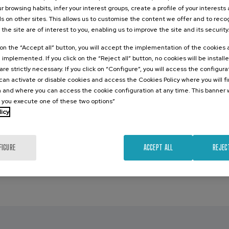
r browsing habits, infer your interest groups, create a profile of your interests
s on other sites. This allows us to customise the content we offer and to rec
ederán varias mesas redondas en las que a través de la 
 the site are of interest to you, enabling us to improve the site and its security
rdarán temas específicos:
k on the “Accept all” button, you will accept the implementation of the cookies
espedida y su abordaje en los sistemas públicos con las p
e implemented. If you click on the “Reject all” button, no cookies will be install
 with
encias, policía y justicia en muertes violentas), con especial m
are strictly necessary. If you click on “Configure”, you will access the configur
an activate or disable cookies and access the Cookies Policy where you will f
pérdida gestancional y el acompañamiento a las personas me
 and where you can access the cookie configuration at any time. This banner w
l you execute one of these two options”
 situaciones vitales específicas (pérdida de funciones vitale
licy
miento y adopción)
ución de penas privativas de libertad con especial atención a 
FIGURE
ACCEPT ALL
REJEC
erte por suicidio: reflexión y trabajo para una mejor coor
sas, se realizarán pequeñas intervenciones que permi
 sobre los avances legales y jurisprudenciales sobre la 
echo a la despedida, modelos de justicia y acompañamiento.
rán tratados de forma transversal por profesionales del m