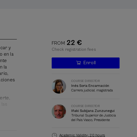
22 €
FROM
icar y
Check registration fees
o en la
ente
Enroll
Last
n la
places
Waiting
Course
Enrollment deadline completed
Date expired
ario,
list
director
uaciones
COURSE DIRECTOR
Inés Soria Encarnación
Carrera judicial, magistrada
erte,
 las
COURSE DIRECTOR
s);
Iñaki Subijana Zunzunegui
Tribunal Superior de Justicia
o entre
del País Vasco, Presidente
rio o
 pero
Academic Validity: 20 hours
ión y en