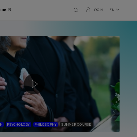
orum
LOGIN
EN
TH
PSYCHOLOGY
PHILOSOPHY
SUMMER COURSE