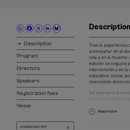
Descriptio
Description
Tras la experiencia 
acompañar en el duel
Program
vida y en la muerte: 
edición se seguirá 
Directors
intervención y en la
educativo, social, p
Speakers
vivenciales doloros
Registration fees
Se abordará el proc
cómo se puede prepa
emociones que puede
Venue
cuándo y cómo se pu
Read more
el paciente y sus s
judicial. Se abordar
DOWNLOAD PDF
sobre todo humano, 