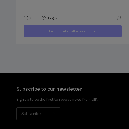
50 h.
English
400
Enrollment deadline completed
FROM
...
Last
Free
Date
€
places
expired
Subscribe to our newsletter
Sign up to be the first to receive news from UIK.
Subscribe