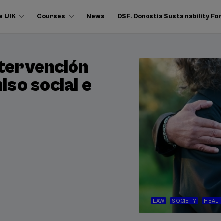
e UIK
Courses
News
DSF. Donostia Sustainability F
ntervención
iso social e
LAW
SOCIETY
HEAL