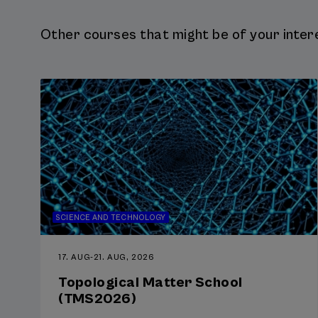
derecho, la psicologí
Other courses that might be of your intere
Finalmente se conclu
las ilustraciones qu
SCIENCE AND TECHNOLOGY
17. AUG
-
21. AUG, 2026
Topological Matter School
(TMS2026)