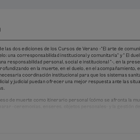
n
de las dos ediciones de los Cursos de Verano -“El arte de comun
o: una corresponsabilidad institucional y comunitaria” y “ El duel
una responsabilidad personal, social e institucional “-, en la pres
profundizando en la muerte, en el duelo, en el acompañamiento, e
 necesaria coordinación institucional para que los sistemas sanit
olicial y judicial puedan ofrecer una mejor respuesta ante las sit
as.
eso de muerte como itinerario personal (cómo se afronta la mu
rar -ceremonias, enseres, objetos personales- y la gestión de
n generar a las personas que quieren a las personas fallecida
eden solventar los supuestos de conflicto en el ámbito sanitari
eres queridos que provocan una respuesta del profesional sanita
á de forma especial la eutanasia desde un punto de vista jurídico,
desde el respeto, el acompañamiento y la autonomía en la decis