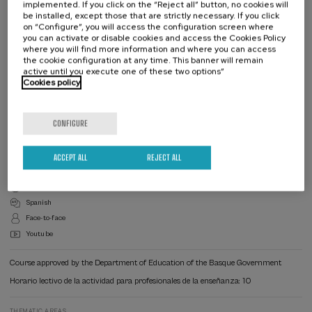
plantearán en este Curso de Verano.
implemented. If you click on the “Reject all” button, no cookies will
escolar y a su entorno.
be installed, except those that are strictly necessary. If you click
on “Configure”, you will access the configuration screen where
you can activate or disable cookies and access the Cookies Policy
where you will find more information and where you can access
the cookie configuration at any time. This banner will remain
active until you execute one of these two options”
Cookies policy
Waiting
Date expired
Enrollment deadline completed
list
Course
CONFIGURE
director
COURSE DIRECTOR
Gurutz Linazasoro Cristobal
Garun Etxea
ACCEPT ALL
REJECT ALL
Academic Validity: 20 hours
Spanish
Face-to-face
Youtube
Course approved by the Department of Education of the Basque Government
Horario lectivo de la actividad para profesionales de la enseñanza: 10
THEMATIC AREAS