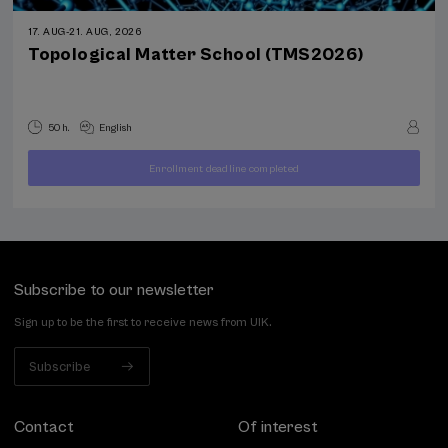
17. AUG
-
21. AUG, 2026
Topological Matter School (TMS2026)
50 h.
English
Enrollment deadline completed
400
FROM
...
Last
Free
Date
€
places
expired
Subscribe to our newsletter
Sign up to be the first to receive news from UIK.
Subscribe
Contact
Of interest