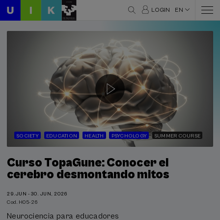
LOGIN
EN
SOCIETY
EDUCATION
HEALTH
PSYCHOLOGY
SUMMER COURSE
Curso TopaGune: Conocer el
cerebro desmontando mitos
29.JUN - 30. JUN, 2026
Cod. H05-26
Neurociencia para educadores