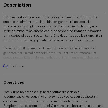
Description
Estudios realizados en distintos países de nuestro entorno indican
que el conocimiento que la población general tiene sobre la
estructura y fisiología del cerebro es limitado. De hecho, hay una
serie de mitos relacionados con el cerebro o neuromitos instalados
en la sociedad y que afectan también a docentes que los transmiten
en el ámbito escolar y que afectan a la calidad de la enseñanza.
Según la OCDE un neuromito es fruto de la mala interpretación
generada por un mal entendimiento, una lectura equivocada, una
descontextualización de los hechos científicamente establecidos,
con el propósito de hacer uso de esta información en otros campos y
Read more
en otros contextos. Y hace especial énfasis en los relacionados con la
Educación.
Por otra parte, el cerebro rige el comportamiento humano en el
Objectives
contexto social en el que se desenvuelve. La edad escolar es una
época clave para el desarrollo de la personalidad y es muy vulnerable
Este Curso no pretende generar pautas didácticas ni
a amenazas de diversa naturaleza (redes, acoso, desigualdad, etc).
recomendaciones educativas; no somos expertos en pedagogía ni
Comprender el funcionamiento cerebral puede ayudar a encarar
conocemos los pormenores de los modelos de enseñanza.
estas situaciones en el ámbito escolar y mejorar la experiencia
Simplemente, queremos que el Curso sea una herramienta útil para
educativa.