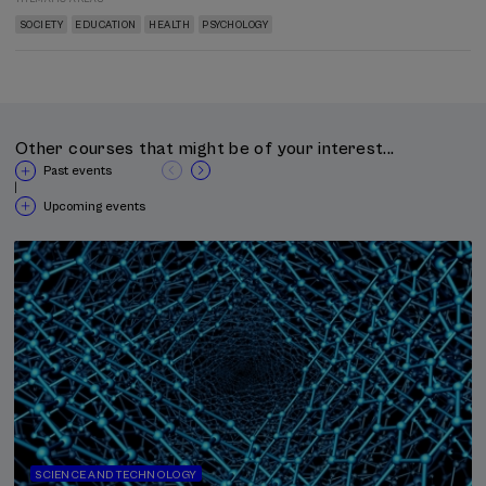
SOCIETY
EDUCATION
HEALTH
PSYCHOLOGY
Other courses that might be of your interest...
Past events
|
Upcoming events
SCIENCE AND TECHNOLOGY