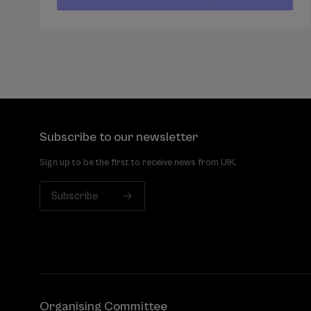
...
Last
Free
Date
€
places
expired
Subscribe to our newsletter
Sign up to be the first to receive news from UIK.
Subscribe
Organising Committee