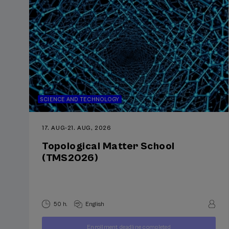
SCIENCE AND TECHNOLOGY
17. AUG
-
21. AUG, 2026
Topological Matter School
(TMS2026)
50 h.
English
400
Enrollment deadline completed
FROM