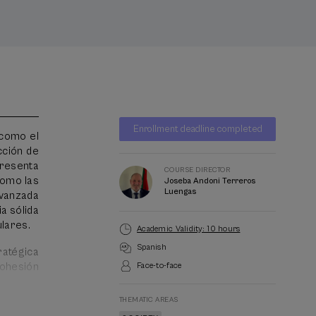
Waiting
Date expired
Enrollment deadline completed
list
 como el
Course
cción de
director
presenta
COURSE DIRECTOR
como las
Joseba Andoni Terreros
Luengas
avanzada
a sólida
ulares.
Academic Validity: 10 hours
Spanish
ratégica
cohesión
Face-to-face
THEMATIC AREAS
ratégico