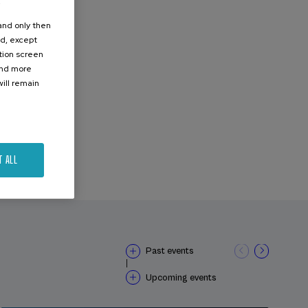
.
 and only then
ed, except
ation screen
ind more
ill remain
T ALL
Past events
|
Upcoming events