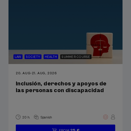
LAW
SOCIETY
HEALTH
SUMMER COURSE
20. AUG
-
21. AUG, 2026
Inclusión, derechos y apoyos de
las personas con discapacidad
20 h.
Spanish
25 €
FROM