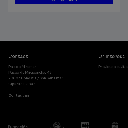
...
Last
Free
Date
Enrollment
places
expired
deadline
completed
Contact
Of interest
Palacio Miramar
Previous activitie
Paseo de Miraconcha, 48
20007 Donostia / San Sebastián
Gipuzkoa, Spain
Contact us