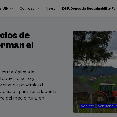
e UIK
Courses
News
DSF. Donostia Sustainability F
icios de
orman el
n estratégica a la
ectiva: diseño y
vicios de proximidad
tenibles para fortalecer la
uro del medio rural en
SOCIETY
SCIENCE AN