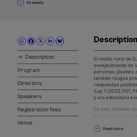
All events
Descriptio
Description
El medio rural de E
envejecimiento de la
Program
personas jóvenes o
también rasgos prop
Directors
respuestas posibles.
(Ley 7/2022, PDT, P
Speakers
y una estructura so
Registration fees
En este contexto, l
para mejorar la cali
social y territorial de
Venue
Read more
El Curso de Verano 