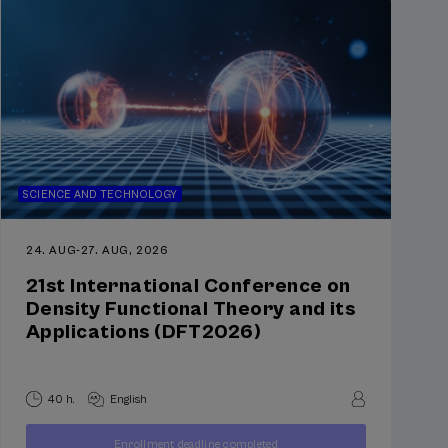
SCIENCE AND TECHNOLOGY
24. AUG
-
27. AUG, 2026
21st International Conference on
Density Functional Theory and its
Applications (DFT2026)
40 h.
English
250
Enrollment deadline completed
FROM