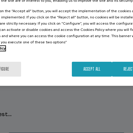
 the site are of interest to you, enabling us to improve the site and its security
k on the “Accept all” button, you will accept the implementation of the cookies
e implemented. If you click on the “Reject all” button, no cookies will be install
 with
are strictly necessary. If you click on “Configure”, you will access the configur
an activate or disable cookies and access the Cookies Policy where you will f
 and where you can access the cookie configuration at any time. This banner w
l you execute one of these two options”
licy
FIGURE
ACCEPT ALL
REJEC
st...