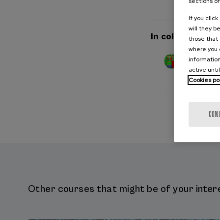
sections of
If you clic
will they b
In collaboration
those that 
where you c
information
active unti
Cookies po
CON
Other courses that might be of your intere