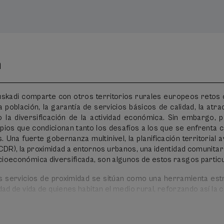
n
uskadi comparte con otros territorios rurales europeos retos
 población, la garantía de servicios básicos de calidad, la atra
 la diversificación de la actividad económica. Sin embargo, 
ios que condicionan tanto los desafíos a los que se enfrenta 
 Una fuerte gobernanza multinivel, la planificación territorial 
CDR), la proximidad a entornos urbanos, una identidad comunitari
cioeconómica diversificada, son algunos de estos rasgos partic
os servicios de proximidad se sitúan como una herramienta est
dad de vida de quienes habitan el medio rural, reforzando así la 
l país.
propone un recorrido que parte de este marco normativo y est