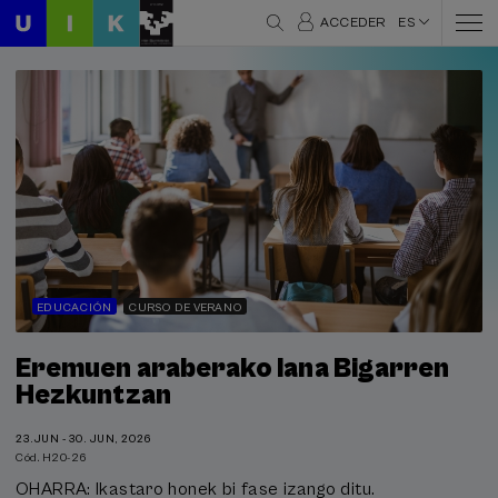
ACCEDER
ES
EDUCACIÓN
CURSO DE VERANO
Eremuen araberako lana Bigarren
Hezkuntzan
23.JUN - 30. JUN, 2026
Cód. H20-26
OHARRA: Ikastaro honek bi fase izango ditu.