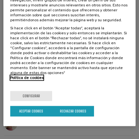
navegación, inferir grupos de interés, crear un perfil de sus
intereses y mostrarle anuncios relevantes en otros sitios. Esto nos
permite personalizar el contenido que ofrecemos y obtener
Colabora
información sobre qué secciones suscitan interés,
permitiéndonos además mejorar la página web y su seguridad.
Si hace click en el botón “Aceptar todas”, aceptará la
implementación de las cookies y solo entonces se implantarán. Si
hace click en el botón “Rechazar todas”, no sé instalará ninguna
cookie, salvo las estrictamente necesarias. Si hace click en
“Configurar cookies”, accederá a la pantalla de configuración
donde podrá activar o deshabilitar las cookies y acceder a la
Política de Cookies donde encontrará más información y donde
podrá acceder a la configuración de cookies en cualquier
momento. Este banner se mantendrá activo hasta que ejecute
alguna de estas dos opciones”
Lista
Fecha pasada
Política de cookies
Plazo de matricula finalizado
de
espera
Director/a
del
curso
DIRECTOR/A DEL CURSO
CONFIGURAR
Garbiñe Larralde Urkijo
Garbine Larralde Urkijo, Profesora
ACEPTAR COOKIES
RECHAZAR COOKIES
DIRECTOR/A DEL CURSO
Bárbara Razola Mayor