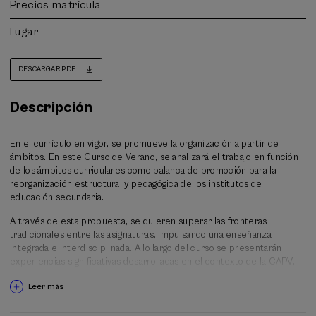
Precios matrícula
Lugar
DESCARGAR PDF
Descripción
En el currículo en vigor, se promueve la organización a partir de
ámbitos. En este Curso de Verano, se analizará el trabajo en función
de los ámbitos curriculares como palanca de promoción para la
reorganización estructural y pedagógica de los institutos de
educación secundaria.
A través de esta propuesta, se quieren superar las fronteras
tradicionales entre las asignaturas, impulsando una enseñanza
integrada e interdisciplinada. A lo largo del curso se presentarán
experiencias significativas desarrolladas en el contexto de la CAPV,
especialmente en el marco de la comunidad de prácticas profesional
Leer más
"Eremuak Lantzen", y se compararán con otros modelos de
referencia a nivel estatal.