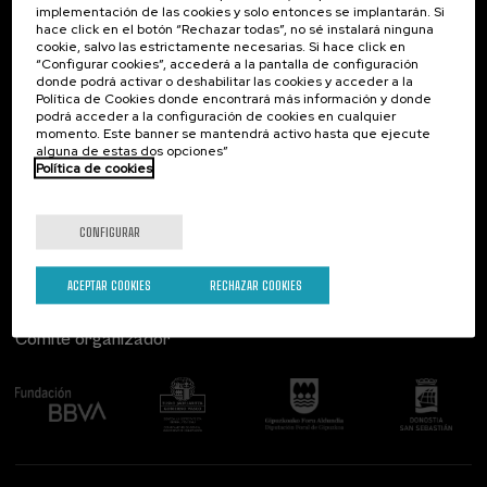
implementación de las cookies y solo entonces se implantarán. Si
Contacto
De interés...
hace click en el botón “Rechazar todas”, no sé instalará ninguna
Tipo de actividad
cookie, salvo las estrictamente necesarias. Si hace click en
Palacio Miramar
Actividades anteriores
“Configurar cookies”, accederá a la pantalla de configuración
Curso de verano (4)
Paseo de Miraconcha, 48
donde podrá activar o deshabilitar las cookies y acceder a la
20007 Donostia / San Sebastián
Política de Cookies donde encontrará más información y donde
Gipuzkoa, Spain
podrá acceder a la configuración de cookies en cualquier
Programas especiales
momento. Este banner se mantendrá activo hasta que ejecute
alguna de estas dos opciones”
Contacta con nosotros
La Salud, un Compromiso con las Personas (4)
Política de cookies
Síguenos
Objetivos de desarrollo sostenible
CONFIGURAR
ACEPTAR COOKIES
RECHAZAR COOKIES
Comité organizador