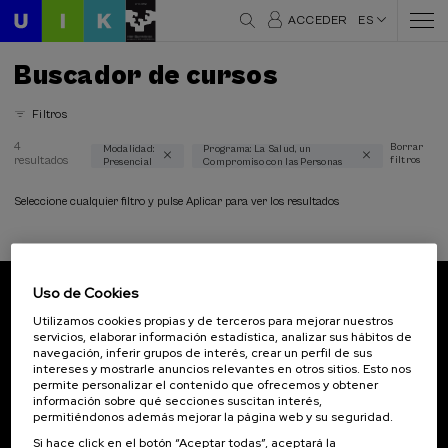
ACCEDER
ES
Buscador de cursos
Filtros
4
Borrar
Modalidad:
Programa: La Salud, un
resultados
filtros
Presencial
Compromiso con las Personas
Áreas temáticas
Ciencia y Tecnología (1)
Seleccione cualquier filtro y pulse Aplicar para ver los resultados
Comunicación (1)
Derecho (1)
Filosofia (1)
Lingüística y Literatura (1)
Uso de Cookies
Psicología (2)
Suscríbete a nuestro boletín
Utilizamos cookies propias y de terceros para mejorar nuestros
Salud (4)
servicios, elaborar información estadística, analizar sus hábitos de
Inscríbete para ser el primero/a en recibir las
Sociedad (1)
navegación, inferir grupos de interés, crear un perfil de sus
novedades de UIK.
intereses y mostrarle anuncios relevantes en otros sitios. Esto nos
permite personalizar el contenido que ofrecemos y obtener
información sobre qué secciones suscitan interés,
Modalidad
Suscribirse
permitiéndonos además mejorar la página web y su seguridad.
Presencial (4)
Si hace click en el botón “Aceptar todas”, aceptará la