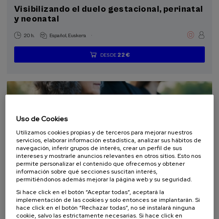
Visibilizando el duelo gestacional, perinatal
y neonatal
.
20 h.
Español
Euskera
22 €
DESDE
...
Últimas
Gratuito
Fecha
Lista
Plazo
plazas
pasada
de
de
espera
matrícula
finalizado
Uso de Cookies
Utilizamos cookies propias y de terceros para mejorar nuestros
servicios, elaborar información estadística, analizar sus hábitos de
navegación, inferir grupos de interés, crear un perfil de sus
intereses y mostrarle anuncios relevantes en otros sitios. Esto nos
permite personalizar el contenido que ofrecemos y obtener
información sobre qué secciones suscitan interés,
DERECHO
SOCIEDAD
SALUD
PSICOLOGÍA
FILOSOFIA
permitiéndonos además mejorar la página web y su seguridad.
CURSO DE VERANO
Si hace click en el botón “Aceptar todas”, aceptará la
implementación de las cookies y solo entonces se implantarán. Si
hace click en el botón “Rechazar todas”, no sé instalará ninguna
10. SEP
-
11. SEP, 2026
cookie, salvo las estrictamente necesarias. Si hace click en
El acompañamiento e intervención en el