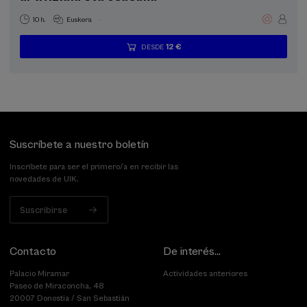
.
10 h.
Euskera
12 €
DESDE
...
Últimas
Gratuito
Fecha
Lista
Plazo
plazas
pasada
de
de
espera
matrícula
finalizado
Suscríbete a nuestro boletín
Inscríbete para ser el primero/a en recibir las
novedades de UIK.
Suscribirse
Contacto
De interés...
Palacio Miramar
Actividades anteriores
Paseo de Miraconcha, 48
20007 Donostia / San Sebastián