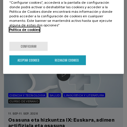
“Configurar cookies”, accederá a la pantalla de configuración
duelo: un compromiso social e Institucional
donde podrá activar o deshabilitar las cookies y acceder a la
Política de Cookies donde encontrará más información y donde
.
20 h.
Español
podrá acceder a la configuración de cookies en cualquier
momento. Este banner se mantendrá activo hasta que ejecute
alguna de estas dos opciones”
22 €
DESDE
...
Últimas
Gratuito
Fecha
Lista
Plazo
Política de cookies
plazas
pasada
de
de
espera
matrícula
finalizado
CONFIGURAR
ACEPTAR COOKIES
RECHAZAR COOKIES
CIENCIA Y TECNOLOGÍA
SALUD
LINGÜÍSTICA Y LITERATURA
CURSO DE VERANO
11. SEP
-
11. SEP, 2026
Osasuna eta hizkuntza IX: Euskara, adimen
artifiziala eta osasuna