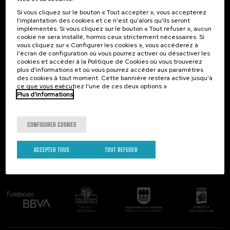
Science et technologie (11)
Si vous cliquez sur le bouton « Tout accepter », vous accepterez
Société (20)
Contact
Intéressant...
l'implantation des cookies et ce n'est qu'alors qu'ils seront
Vieillissement (2)
implémentés. Si vous cliquez sur le bouton « Tout refuser », aucun
Palacio Miramar
Activités précédentes
cookie ne sera installé, hormis ceux strictement nécessaires. Si
Économie et entreprises (6)
Paseo de Miraconcha, 48
vous cliquez sur « Configurer les cookies », vous accéderez à
Égalité (3)
l'écran de configuration où vous pourrez activer ou désactiver les
20007 Donostia / San Sebastián
cookies et accéder à la Politique de Cookies où vous trouverez
Gipuzkoa, Spain
plus d'informations et où vous pourrez accéder aux paramètres
Modalité
des cookies à tout moment. Cette bannière restera active jusqu'à
Contactez-nous!
ce que vous exécutiez l'une de ces deux options »
En personne (48)
Plus d'informations
Suivez-nous
Type d'activité
CONFIGURER COOKIES
Activité ouverte (2)
Cours d'été (35)
ACCEPTER TOUS
TOUT REFUSER
DSF (7)
Comité organisateur
Activité gratuite (14)
Programmes spéciaux
Aprender Para Enseñar – Gobierno Vasco (1)
Cursos para Tod@s (9)