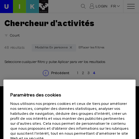
LOGIN
FR
Chercheur d'activités
Court
48 résultats
Modalite: En personne
Effacer les filtres
Domaines thématiques
Architecture et Urbanisme (2)
Seleccione cualquier filtro y pulse Aplicar para ver los resultados
Communication (4)
Précédent
1
2
3
4
Criminologie (1)
Page
Page
Page
Page
Page
Pagination
précédente
courante
Culture et art (3)
Droit (8)
Paramètres des cookies
Durabilité (10)
Abonnez-vous à notre bulletin
Education (2)
Nous utilisons nos propres cookies et ceux de tiers pour améliorer
nos services, compiler des données statistiques, analyser vos
Histoire (8)
Inscrivez-vous pour être le premier à recevoir les
habitudes de navigation, déduire des groupes d’intérêt, créer un
Linguistique et littérature (4)
actualités de l'UIK.
profil de vos intérêts et vous montrer des publicités pertinentes
Philosophie (1)
sur d’autres sites. Cela nous permet de personnaliser le contenu
que nous proposons et d’obtenir des informations sur les rubriques
Psychologie (4)
S'abonner
qui suscitent l’intérêt, tout en nous permettant d’améliorer le site
Santé (11)
Web et sa sécurité.