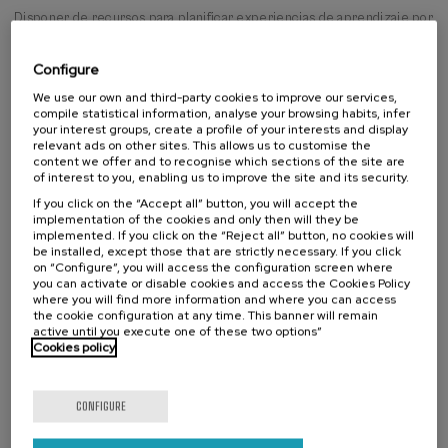
del Siglo XXI que los modelos metodológicos ligados a la escuela
Disponer de recursos para planificar experiencias de aprendizaje por
reproductora y transmisiva. La finalidad de este curso, en consonancia
proyectos.
con esta idea, es dar al profesorado conocimientos y herramientas
para poder plantear y desarrollar en sus aulas un proyecto de trabajo
Configure
Read more
de manera eficaz.
We use our own and third-party cookies to improve our services,
Desarrollar una propuesta práctica aplicable en el aula.
compile statistical information, analyse your browsing habits, infer
¡Te invitamos a desarrollar un proyecto (por lo menos...) en tu aula!
your interest groups, create a profile of your interests and display
Activity directed to
relevant ads on other sites. This allows us to customise the
content we offer and to recognise which sections of the site are
University students
Establecer procedimientos y herramientas de evaluación adecuados
of interest to you, enabling us to improve the site and its security.
-
30 horas a lo largo de 4 semanas. (Dedicación 7-8 h/ semana)
Non-university students
para los principios del ABP.
If you click on the “Accept all” button, you will accept the
Teachers
implementation of the cookies and only then will they be
-
Más 1 semana para evaluación y cierre del curso
implemented. If you click on the “Reject all” button, no cookies will
be installed, except those that are strictly necessary. If you click
-
Fecha de inicio: 28/01/2019. Fecha de cierre 03/03/2019
on “Configure”, you will access the configuration screen where
you can activate or disable cookies and access the Cookies Policy
Precio único:
80 euros
Waiting
Date expired
where you will find more information and where you can access
Enrollment deadline completed
list
the cookie configuration at any time. This banner will remain
Course
Idioma oficial:
castellano.
active until you execute one of these two options”
director
Cookies policy
COURSE DIRECTOR
Mª del Mar Pérez Gómez
Blogge@ndo, Asesora de Formación
CONFIGURE
Academic Validity: 30 hours