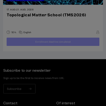
17. AUG
-
21. AUG, 2026
Topological Matter School (TMS2026)
50 h.
English
Enrollment deadline completed
400
FROM
...
Last
Free
Date
€
places
expired
Subscribe to our newsletter
Sign up to be the first to receive news from UIK.
Subscribe
Contact
Of interest