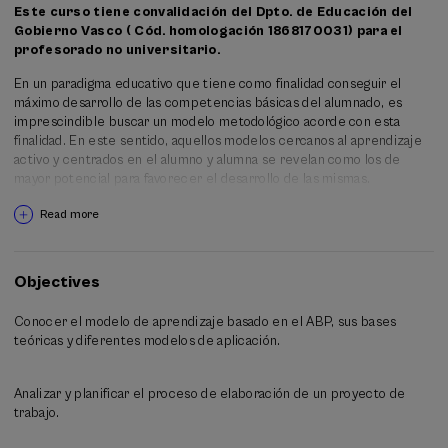
Este curso tiene convalidación del Dpto. de Educación del
Gobierno Vasco ( Cód. homologación 1868170031) para el
profesorado no universitario.
En un paradigma educativo que tiene como finalidad conseguir el
máximo desarrollo de las competencias básicas del alumnado, es
imprescindible buscar un modelo metodológico acorde con esta
finalidad. En este sentido, aquellos modelos cercanos al aprendizaje
activo y centrados en el alumno y alumna se revelan como los de
mayor potencial para favorecer el desarrollo de las mismas.
Entre estos modelos, el Aprendizaje basado en proyectos (ABP)
Read more
presenta importantes ventajas para su aplicación práctica en las
aulas. Permite desarrollar un modelo integrador de trabajo que
supera los límites de las materias y asignaturas, favorece la inclusión
Objectives
de temas sociales, culturales... en el aula, define con claridad un
problema y la tarea que puede dar respuesta a ese problema lo que
Conocer el modelo de aprendizaje basado en el ABP, sus bases
favorece la motivación e implicación del alumnado en la realización de
teóricas y diferentes modelos de aplicación.
la misma, implica la comunicación de lo realizado fuera del centro con
proyección en la sociedad, impulsa el trabajo cooperativo...
Analizar y planificar el proceso de elaboración de un proyecto de
Por estas razones, uno de los retos del profesorado para avanzar en
trabajo.
el nuevo paradigma competencial es la utilización de esta propuesta
metodológica más acorde con las necesidades de las y los aprendices