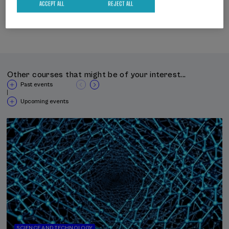
ACCEPT ALL
REJECT ALL
Spanish
Online
Other courses that might be of your interest...
Past events
|
Upcoming events
SCIENCE AND TECHNOLOGY