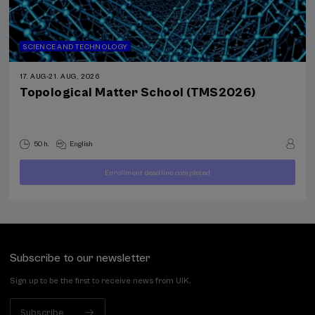
SCIENCE AND TECHNOLOGY
17. AUG
-
21. AUG, 2026
Topological Matter School (TMS2026)
50 h.
English
Enrollment deadline completed
400
FROM
...
Last
Free
Date
€
places
expired
Subscribe to our newsletter
Sign up to be the first to receive news from UIK.
Subscribe