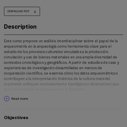
DOWNLOAD PDF
Description
Este curso propone un análisis interdisciplinar sobre el papel de la
arqueometría en la arqueología como herramienta clave para el
estudio de los procesos culturales vinculados a la producción,
circulación y uso de bienes materiales en una amplia diversidad de
contextos cronológicos y geográficos. A partir de estudios de caso y
experiencias de investigación desarrolladas en marcos de
cooperación científica, se examina cómo los datos arqueométricos
contribuyen a la interpretación histórica de la cultura material,
superando enfoques exclusivamente tipológicos o descriptivos que
han caracterizado históricamente a la disciplina.
Read more
El programa presta especial atención al recorrido completo de los
datos científicos, desde su adquisición y análisis hasta su
interpretación, transferencia y gestión en repositorios, en relación
con los principios de la ciencia abierta. Esta aproximación se apoya
Objectives
en experiencias de investigación desarrolladas en proyectos
competitivos como CERIBAM1 y CERIBAM2 (PID2020-113198GB-I00