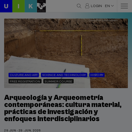
LOGIN
EN
CULTURE AND ART
SCIENCE AND TECHNOLOGY
HISTORY
FREE REGISTRATION
SUMMER COURSE
Arqueología y Arqueometría
contemporáneas: cultura material,
prácticas de investigación y
enfoques interdisciplinarios
29.JUN - 29. JUN, 2026