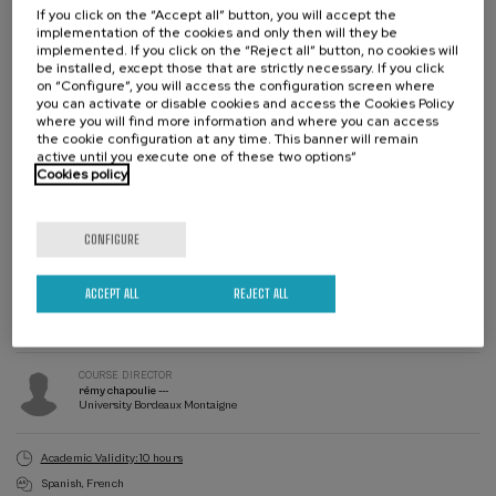
elemento estratégico para la cooperación académica y científica
If you click on the “Accept all” button, you will accept the
internacional.
implementation of the cookies and only then will they be
Grupo de
implemented. If you click on the “Reject all” button, no cookies will
Con un formato presencial de un día y una orientación participativa
investigación
be installed, except those that are strictly necessary. If you click
basada en ponencias breves y espacios de interacción con el
Euskampus
en Patrimonio
on “Configure”, you will access the configuration screen where
público, el curso se dirige a estudiantes universitarios, personal
you can activate or disable cookies and access the Cookies Policy
LTC
y Paisajes
where you will find more information and where you can access
investigador, profesionales del patrimonio y público interesado. La
Culturales
the cookie configuration at any time. This banner will remain
actividad se articula en sesiones temáticas y una mesa redonda final,
GPAC
active until you execute one of these two options”
concebidas como espacios de intercambio y debate orientados a
Cookies policy
promover una reflexión crítica sobre el papel de la arqueometría y la
gestión e interpretación de los datos científicos en la investigación
arqueológica contemporánea, así como a fortalecer redes
Waiting
Date expired
CONFIGURE
Enrollment deadline completed
list
académicas de cooperación internacional. Desde esta perspectiva, el
Course
curso se inscribe en los principios de protección del patrimonio
director
cultural, consolidación de infraestructuras de conocimiento científico
ACCEPT ALL
REJECT ALL
COURSE DIRECTOR
Javier Garcia Iñañez
y cooperación académica, en coherencia con los marcos actuales de
Universidad del país vasco, investigador PDI
desarrollo sostenible.
COURSE DIRECTOR
rémy chapoulie ---
University Bordeaux Montaigne
Academic Validity: 10 hours
Spanish
French