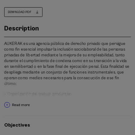
DOWNLOAD PDF
Description
AUKERAK es una agencia pública de derecho privado que persigue
como fin esencial impulsar la inclusión sociolaboral de las personas
privadas de libertad mediante la mejora de su empleabilidad, tanto
durante el cumplimiento de condena como en su transición a la vida
en semilibertad o en la fase final de ejecución penal. Esta finalidad se
despliega mediante un conjunto de funciones instrumentales, que
operan como medios necesarios para la consecución de ese fin
último:
Organización del trabajo productivo
Actividad industrial y comercial vinculada al trabajo penitenciario.
Read more
Promoción de la formación profesional.
Orientación para el empleo y enlace con el exterior.
Todo el conjunto funciona como una cadena continua: trabajo
Objectives
productivo → formación → orientación → conexión con el mercado
laboral.