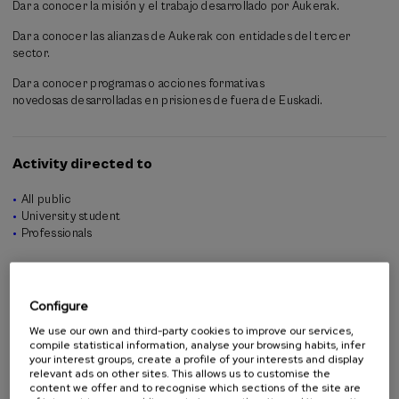
Dar a conocer la misión y el trabajo desarrollado por Aukerak.
De esta forma, cada una de las partes no son compartimentos
Dar a conocer las alianzas de Aukerak con entidades del tercer
aislados, sino instrumentos complementarios puestos al servicio de
sector.
una única finalidad: que las personas privadas de libertad puedan
reincorporarse a la sociedad con un bagaje laboral efectivo,
Dar a conocer programas o acciones formativas
minimizando el riesgo de exclusión y favoreciendo la reinserción
novedosas desarrolladas en prisiones de fuera de Euskadi.
estable.
Activity directed to
All public
University student
Professionals
Organised by
Configure
We use our own and third-party cookies to improve our services,
compile statistical information, analyse your browsing habits, infer
your interest groups, create a profile of your interests and display
relevant ads on other sites. This allows us to customise the
content we offer and to recognise which sections of the site are