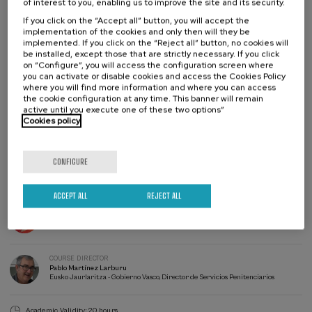
of interest to you, enabling us to improve the site and its security.
If you click on the “Accept all” button, you will accept the
In collaboration with
implementation of the cookies and only then will they be
implemented. If you click on the “Reject all” button, no cookies will
be installed, except those that are strictly necessary. If you click
on “Configure”, you will access the configuration screen where
you can activate or disable cookies and access the Cookies Policy
where you will find more information and where you can access
the cookie configuration at any time. This banner will remain
active until you execute one of these two options”
Cookies policy
CONFIGURE
Waiting
Date expired
Enrollment deadline completed
list
Course
ACCEPT ALL
REJECT ALL
director
COURSE DIRECTOR
Sofia Archeli Mesonero
AUKERAK
COURSE DIRECTOR
Pablo Martínez Larburu
Eusko Jaurlaritza - Gobierno Vasco, Director de Servicios Penitenciarios
Academic Validity: 20 hours