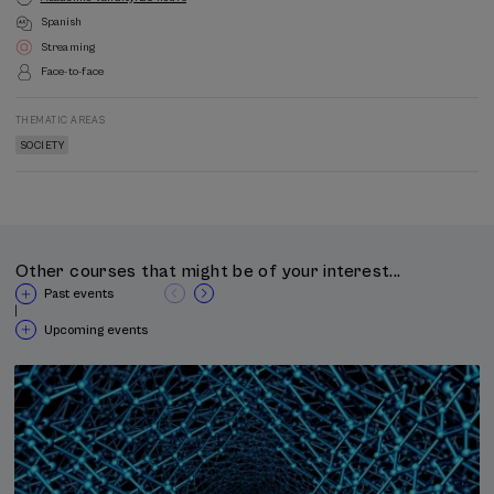
Spanish
Streaming
Face-to-face
THEMATIC AREAS
SOCIETY
Other courses that might be of your interest...
Past events
|
Upcoming events