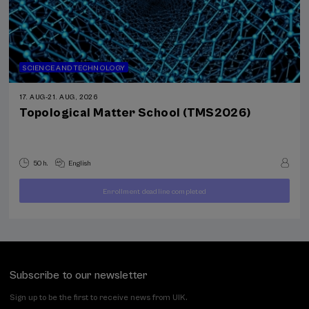
SCIENCE AND TECHNOLOGY
17. AUG
-
21. AUG, 2026
Topological Matter School (TMS2026)
50 h.
English
Enrollment deadline completed
400
FROM
...
Last
Free
Date
€
places
expired
Subscribe to our newsletter
Sign up to be the first to receive news from UIK.