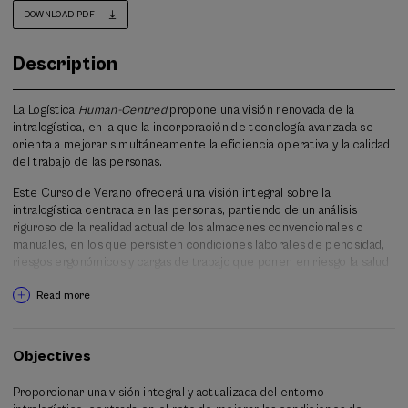
DOWNLOAD PDF
Description
La Logística
Human-Centred
propone una visión renovada de la
intralogística, en la que la incorporación de tecnología avanzada se
orienta a mejorar simultáneamente la eficiencia operativa y la calidad
del trabajo de las personas.
Este Curso de Verano ofrecerá una visión integral sobre la
intralogística centrada en las personas, partiendo de un análisis
riguroso de la realidad actual de los almacenes convencionales o
manuales, en los que persisten condiciones laborales de penosidad,
riesgos ergonómicos y cargas de trabajo que ponen en riesgo la salud
y la integridad de las personas.
Read more
A continuación, se introducirá una mirada estratégica sobre los
cambios demográficos y su impacto laboral: la reducción poblacional,
la escasez de mano de obra y la práctica desaparición del desempleo
Objectives
en muchos territorios y sectores. De la mano de un experto, se
analizará cómo estas tendencias obligan a repensar los puestos de
Proporcionar una visión integral y actualizada del entorno
trabajo logísticos y a apoyarse en nuevas formas de automatización e