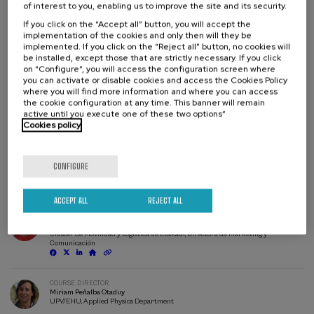
proveedores tecnológicos y cualquier persona interesada en
of interest to you, enabling us to improve the site and its security.
comprender cómo la automatización
human-centred
puede mejorar
If you click on the “Accept all” button, you will accept the
las condiciones de trabajo y la competitividad de los almacenes del
implementation of the cookies and only then will they be
futuro.
implemented. If you click on the “Reject all” button, no cookies will
be installed, except those that are strictly necessary. If you click
on “Configure”, you will access the configuration screen where
In collaboration with
you can activate or disable cookies and access the Cookies Policy
where you will find more information and where you can access
the cookie configuration at any time. This banner will remain
active until you execute one of these two options”
Cookies policy
CONFIGURE
Waiting
Date expired
Enrollment deadline completed
list
Course
ACCEPT ALL
REJECT ALL
director
COURSE DIRECTOR
Mónica Fanlo Gómez
Clúster de Movilidad y Logística de Euskadi, Directora de Marketing y
Comunicación
COURSE DIRECTOR
Miriam Peñalba Otaduy
UPV/EHU, Applied Physics Department