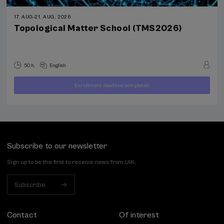
17. AUG
-
21. AUG, 2026
Topological Matter School (TMS2026)
50 h.
English
Enrollment deadline completed
400
FROM
...
Last
Free
Date
€
places
expired
Subscribe to our newsletter
Sign up to be the first to receive news from UIK.
Subscribe
Contact
Of interest