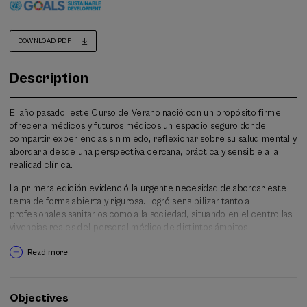
DOWNLOAD PDF
Description
El año pasado, este Curso de Verano nació con un propósito firme:
ofrecer a médicos y futuros médicos un espacio seguro donde
compartir experiencias sin miedo, reflexionar sobre su salud mental y
abordarla desde una perspectiva cercana, práctica y sensible a la
realidad clínica.
La primera edición evidenció la urgente necesidad de abordar este
tema de forma abierta y rigurosa. Logró sensibilizar tanto a
profesionales sanitarios como a la sociedad, situando en el centro las
vivencias reales del personal médico de distintos ámbitos
asistenciales y ofreciendo, además, un valioso taller impartido por un
Read more
psicólogo clínico.
La salud mental de las y los profesionales de la salud continúa siendo
uno de los retos más urgentes de nuestro tiempo: la carga asistencial
Objectives
no deja de crecer, se intensifican los factores de estrés y el estigma