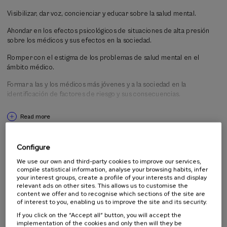
que rodea al autocuidado profesional todavía persiste. Por todo ello,
Visibilizar, dar voz, concienciar y educar sobre la salud mental.
esta segunda edición no sólo resulta necesaria, sino que se convierte
en una oportunidad para consolidar y ampliar este espacio de
Ahondar en los efectos psicológicos de situaciones de alta presión
reflexión, apoyo y formación, fortaleciendo el compromiso con la
sobre los médicos y sus efectos en la sociedad.
salud mental en el ámbito sanitario y contribuyendo a una atención
más humana y de calidad.
Romper con el estigma de los problemas de salud mental en el
ámbito médico.
Formar a las y los médicos más jóvenes y a la sociedad en la
identificación de factores de riesgo y sus consecuencias.
Mediante el taller práctico con el psicólogo clínico, generar
Read more
dinámicas de participación donde se incorporan herramientas
profesionales de detección y gestión útiles.
Activity directed to
Configure
We use our own and third-party cookies to improve our services,
All public
compile statistical information, analyse your browsing habits, infer
University student
your interest groups, create a profile of your interests and display
relevant ads on other sites. This allows us to customise the
Students not from university
content we offer and to recognise which sections of the site are
Teachers
of interest to you, enabling us to improve the site and its security.
Professionals
If you click on the “Accept all” button, you will accept the
implementation of the cookies and only then will they be