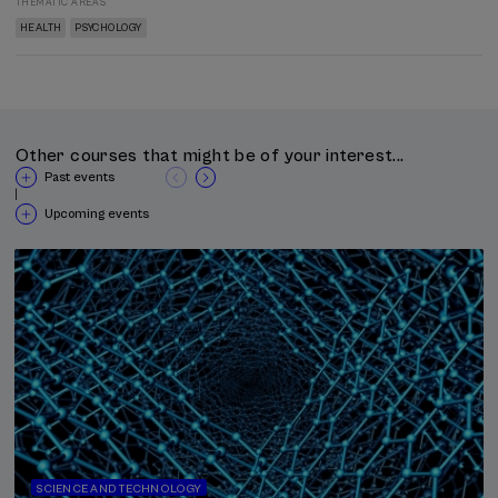
THEMATIC AREAS
HEALTH
PSYCHOLOGY
Other courses that might be of your interest...
Past events
|
Upcoming events
SCIENCE AND TECHNOLOGY