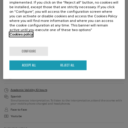
implemented. If you click on the “Reject all” button, no cookies will
be installed, except those that are strictly necessary. If you click
In collaboration with
on “Configure”, you will access the configuration screen where
you can activate or disable cookies and access the Cookies Policy
where you will find more information and where you can access
the cookie configuration at any time. This banner will remain
active until you execute one of these two options”
Cookies policy
CONFIGURE
Waiting
Date expired
Enrollment deadline completed
list
Course
director
ACCEPT ALL
REJECT ALL
COURSE DIRECTOR
Patricia Rodriguez Martinez
Universidad del País Vasco / Euskal Herriko Unibertsitatea (EHU)
Academic Validity: 10 hours
Spanish
Simultaneous interpretation. To listen to the interpretation, attend the course with
your mobile phone charged and headphones.
Face-to-face
Youtube