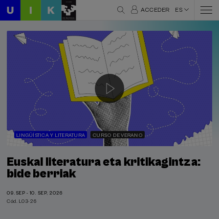
ACCEDER
ES
LINGÜÍSTICA Y LITERATURA
CURSO DE VERANO
Euskal literatura eta kritikagintza:
bide berriak
09.SEP - 10. SEP, 2026
Cód. L03-26