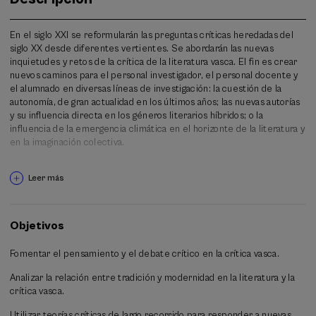
En el siglo XXI se reformularán las preguntas críticas heredadas del
siglo XX desde diferentes vertientes. Se abordarán las nuevas
inquietudes y retos de la crítica de la literatura vasca. El fin es crear
nuevos caminos para el personal investigador, el personal docente y
el alumnado en diversas líneas de investigación: la cuestión de la
autonomía, de gran actualidad en los últimos años; las nuevas autorías
y su influencia directa en los géneros literarios híbridos; o la
influencia de la emergencia climática en el horizonte de la literatura y
en la imaginación colectiva.
La crítica vasca cuenta con una sólida tradición teórica, construida en
Leer más
la época del experto Jesús María Lasagabaster. Colaboran varias
generaciones y el objetivo del curso es visibilizar esa diversidad de
género, edad y pensamiento para construir nuevos caminos críticos.
En este curso se reunirán tres generaciones para compartir sus
Objetivos
prácticas, conocimientos y experiencias.
Fomentar el pensamiento y el debate crítico en la crítica vasca.
Analizar la relación entre tradición y modernidad en la literatura y la
crítica vasca.
Utilizar teorías críticas de largo recorrido para responder a nuevas