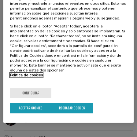
Autonomía
intereses y mostrarle anuncios relevantes en otros sitios. Esto nos
Imaginación
permite personalizar el contenido que ofrecemos y obtener
información sobre qué secciones suscitan interés,
Leer más
Antes de que se presenten las aportaciones de las ponencias
permitiéndonos además mejorar la página web y su seguridad.
expertas, se trabajarán textos básicos y palabras clave mediante
Si hace click en el botón “Aceptar todas”, aceptará la
sesiones metodológicas, siguiendo la obra de Raymond Williams.
implementación de las cookies y solo entonces se implantarán. Si
Colabora
hace click en el botón “Rechazar todas”, no sé instalará ninguna
Antes de realizar la sesión práctica, se facilitarán lecturas a las
cookie, salvo las estrictamente necesarias. Si hace click en
personas participantes. Tras lecturas detalladas, se realizarán las
“Configurar cookies”, accederá a la pantalla de configuración
aportaciones teóricas de las ponencias invitadas, y las dos jornadas se
donde podrá activar o deshabilitar las cookies y acceder a la
Política de Cookies donde encontrará más información y donde
cerrarán con debates centrados en los temas y perspectivas críticas
podrá acceder a la configuración de cookies en cualquier
tratadas. Por lo tanto, cada día, tras una breve sesión metodológica
momento. Este banner se mantendrá activo hasta que ejecute
basada en las palabras clave de la coordinación de la jornada, se
alguna de estas dos opciones”
recogerán las aportaciones de las ponencias y, finalmente, se abrirá
Política de cookies
el debate.
25 €
DESDE
Ver precios matrícula
CONFIGURAR
Matricúlate
Últimas
plazas
Lista
Director/a
Plazo de matricula finalizado
Fecha pasada
ACEPTAR COOKIES
RECHAZAR COOKIES
de
del
espera
curso
DIRECTOR/A DEL CURSO
Nerea Arruti Etxeberria
EHU