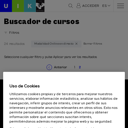
ACCEDER
ES
Buscador de cursos
Filtros
24 resultados
Modalidad: Online en directo
Borrar filtros
Áreas temáticas
Arquitectura y Urbanismo (1)
Seleccione cualquier filtro y pulse Aplicar para ver los resultados
Ciencia y Tecnología (3)
Anterior
1
2
Comunicación (4)
Página
Page
Página
Paginación
anterior
actual
Criminología (1)
Cultura y Arte (1)
Uso de Cookies
Derecho (4)
Suscríbete a nuestro boletín
Utilizamos cookies propias y de terceros para mejorar nuestros
Economía y Empresa (2)
servicios, elaborar información estadística, analizar sus hábitos de
Educación (1)
navegación, inferir grupos de interés, crear un perfil de sus
Inscríbete para ser el primero/a en recibir las
Envejecimiento (1)
intereses y mostrarle anuncios relevantes en otros sitios. Esto nos
novedades de UIK.
permite personalizar el contenido que ofrecemos y obtener
Filosofia (1)
información sobre qué secciones suscitan interés,
Historia (5)
Suscribirse
permitiéndonos además mejorar la página web y su seguridad.
Igualdad (2)