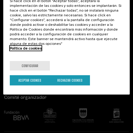
Si hace click en el botón “Aceptar todas”, aceptará la
Lingüística y Literatura (2)
implementación de las cookies y solo entonces se implantarán. Si
Psicología (3)
Contacto
De interés...
hace click en el botón “Rechazar todas”, no sé instalará ninguna
cookie, salvo las estrictamente necesarias. Si hace click en
Salud (8)
“Configurar cookies”, accederá a la pantalla de configuración
Palacio Miramar
Actividades anteriores
Sociedad (13)
donde podrá activar o deshabilitar las cookies y acceder a la
Paseo de Miraconcha, 48
Sostenibilidad (6)
Política de Cookies donde encontrará más información y donde
20007 Donostia / San Sebastián
podrá acceder a la configuración de cookies en cualquier
Gipuzkoa, Spain
momento. Este banner se mantendrá activo hasta que ejecute
alguna de estas dos opciones”
Modalidad
Contacta con nosotros
Política de cookies
Online en directo (24)
Síguenos
CONFIGURAR
Tipo de actividad
Actividad abierta (1)
ACEPTAR COOKIES
RECHAZAR COOKIES
Curso de verano (20)
DSF (5)
Comité organizador
Actividad gratuita (7)
Programas especiales
Cursos para Tod@s (8)
Donostia Kultura (6)