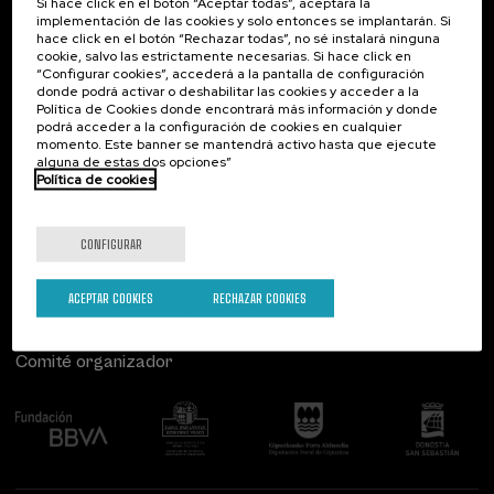
Si hace click en el botón “Aceptar todas”, aceptará la
Lingüística y Literatura (2)
implementación de las cookies y solo entonces se implantarán. Si
Psicología (3)
Contacto
De interés...
hace click en el botón “Rechazar todas”, no sé instalará ninguna
cookie, salvo las estrictamente necesarias. Si hace click en
Salud (8)
“Configurar cookies”, accederá a la pantalla de configuración
Palacio Miramar
Actividades anteriores
Sociedad (13)
donde podrá activar o deshabilitar las cookies y acceder a la
Paseo de Miraconcha, 48
Sostenibilidad (6)
Política de Cookies donde encontrará más información y donde
20007 Donostia / San Sebastián
podrá acceder a la configuración de cookies en cualquier
Gipuzkoa, Spain
momento. Este banner se mantendrá activo hasta que ejecute
alguna de estas dos opciones”
Modalidad
Contacta con nosotros
Política de cookies
Online en directo (24)
Síguenos
CONFIGURAR
Tipo de actividad
Actividad abierta (1)
ACEPTAR COOKIES
RECHAZAR COOKIES
Curso de verano (20)
DSF (5)
Comité organizador
Actividad gratuita (7)
Programas especiales
Cursos para Tod@s (8)
Donostia Kultura (6)