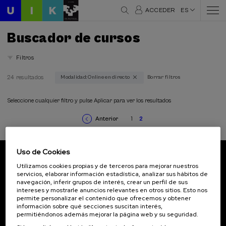
ACCEDER
ES
Buscador de cursos
Filtros
24 resultados
Modalidad: Online en directo
Borrar filtros
Áreas temáticas
Arquitectura y Urbanismo (1)
Seleccione cualquier filtro y pulse Aplicar para ver los resultados
Ciencia y Tecnología (3)
Anterior
1
2
Comunicación (4)
Página
Page
Página
Paginación
anterior
actual
Criminología (1)
Cultura y Arte (1)
Uso de Cookies
Derecho (4)
Suscríbete a nuestro boletín
Utilizamos cookies propias y de terceros para mejorar nuestros
Economía y Empresa (2)
servicios, elaborar información estadística, analizar sus hábitos de
Educación (1)
navegación, inferir grupos de interés, crear un perfil de sus
Inscríbete para ser el primero/a en recibir las
Envejecimiento (1)
intereses y mostrarle anuncios relevantes en otros sitios. Esto nos
novedades de UIK.
permite personalizar el contenido que ofrecemos y obtener
Filosofia (1)
información sobre qué secciones suscitan interés,
Historia (5)
Suscribirse
permitiéndonos además mejorar la página web y su seguridad.
Igualdad (2)