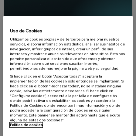
Uso de Cookies
Utilizamos cookies propias y de terceros para mejorar nuestros
servicios, elaborar información estadística, analizar sus hábitos de
navegación, inferir grupos de interés, crear un perfil de sus
intereses y mostrarle anuncios relevantes en otros sitios. Esto nos
permite personalizar el contenido que ofrecemos y obtener
DONOSTIA SUSTAINABILITY FORUM
información sobre qué secciones suscitan interés,
permitiéndonos además mejorar la página web y su seguridad.
Una plataforma abierta para la
Si hace click en el botón “Aceptar todas”, aceptará la
reflexión y el debate en
implementación de las cookies y solo entonces se implantarán. Si
hace click en el botón “Rechazar todas”, no sé instalará ninguna
sostenibilidad.
cookie, salvo las estrictamente necesarias. Si hace click en
“Configurar cookies”, accederá a la pantalla de configuración
Donostia Sustainability Forum es una iniciativa creada
donde podrá activar o deshabilitar las cookies y acceder a la
por la Fundación Cursos de Verano de la UPV/EHU para
Política de Cookies donde encontrará más información y donde
el tratamiento interdisciplinar de la sostenibilidad
podrá acceder a la configuración de cookies en cualquier
desde la perspectiva ambiental, social y económica.
momento. Este banner se mantendrá activo hasta que ejecute
alguna de estas dos opciones”
Política de cookies
Visitar web