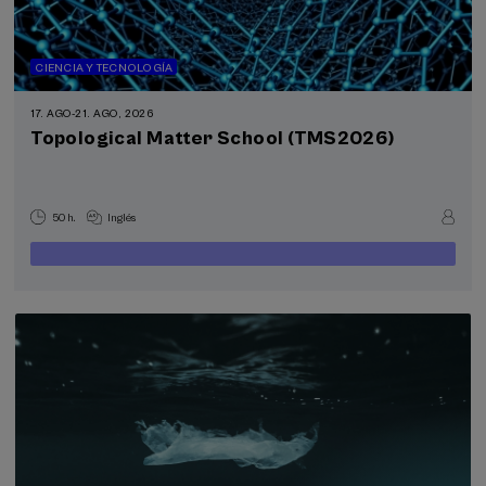
CIENCIA Y TECNOLOGÍA
17. AGO
-
21. AGO, 2026
Topological Matter School (TMS2026)
50 h.
Inglés
400
DESDE
...
Últimas
Gratuito
Fecha
€
plazas
pasada