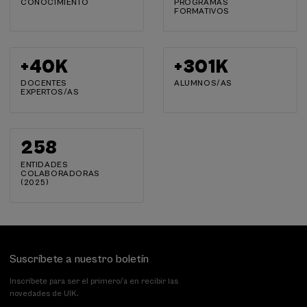
CONOCIMIENTO
PROGRAMAS
FORMATIVOS
+
40
K
+
302
K
DOCENTES
ALUMNOS/AS
EXPERTOS/AS
259
ENTIDADES
COLABORADORAS
(2025)
Suscríbete a nuestro boletín
Inscríbete para ser el primero/a en recibir las
novedades de UIK.