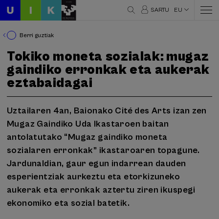
SARTU
EU
Berri guztiak
Tokiko moneta sozialak: mugaz
gaindiko erronkak eta aukerak
eztabaidagai
Uztailaren 4an, Baionako Cité des Arts izan zen
Mugaz Gaindiko Uda Ikastaroen baitan
antolatutako “Mugaz gaindiko moneta
sozialaren erronkak” ikastaroaren topagune.
Jardunaldian, gaur egun indarrean dauden
esperientziak aurkeztu eta etorkizuneko
aukerak eta erronkak aztertu ziren ikuspegi
ekonomiko eta sozial batetik.