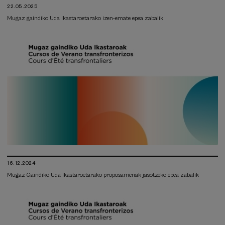
22.05.2025
Mugaz gaindiko Uda Ikastaroetarako izen-emate epea zabalik
16.12.2024
Mugaz Gaindiko Uda Ikastaroetarako proposamenak jasotzeko epea zabalik