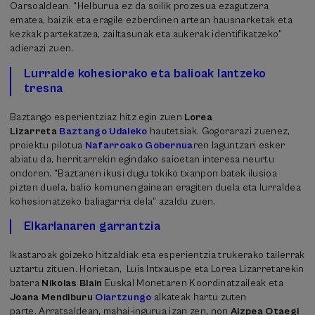
Oarsoaldean. “Helburua ez da soilik prozesua ezagutzera
ematea, baizik eta eragile ezberdinen artean hausnarketak eta
kezkak partekatzea, zailtasunak eta aukerak identifikatzeko”
adierazi zuen.
Lurralde kohesiorako eta balioak lantzeko
tresna
Baztango esperientziaz hitz egin zuen
Lorea
Lizarreta
Baztango Udaleko
hautetsiak. Gogorarazi zuenez,
proiektu pilotua
Nafarroako Gobernua
ren laguntzari esker
abiatu da, herritarrekin egindako saioetan interesa neurtu
ondoren. “Baztanen ikusi dugu tokiko txanpon batek ilusioa
pizten duela, balio komunen gainean eragiten duela eta lurraldea
kohesionatzeko baliagarria dela” azaldu zuen.
Elkarlanaren garrantzia
Ikastaroak goizeko hitzaldiak eta esperientzia trukerako tailerrak
uztartu zituen. Horietan, Luis Intxauspe eta Lorea Lizarretarekin
batera
Nikolas Blain
Euskal Monetaren Koordinatzaileak eta
Joana Mendiburu
Oiartzungo
alkateak hartu zuten
parte. Arratsaldean, mahai-ingurua izan zen, non
Aizpea Otaegi