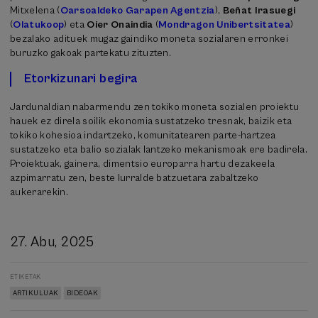
Mitxelena (
Oarsoaldeko Garapen Agentzia
),
Beñat Irasuegi
(
Olatukoop
) eta
Oier Onaindia
(
Mondragon Unibertsitatea
)
bezalako adituek mugaz gaindiko moneta sozialaren erronkei
buruzko gakoak partekatu zituzten.
Etorkizunari begira
Jardunaldian nabarmendu zen tokiko moneta sozialen proiektu
hauek ez direla soilik ekonomia sustatzeko tresnak, baizik eta
tokiko kohesioa indartzeko, komunitatearen parte-hartzea
sustatzeko eta balio sozialak lantzeko mekanismoak ere badirela.
Proiektuak, gainera, dimentsio europarra hartu dezakeela
azpimarratu zen, beste lurralde batzuetara zabaltzeko
aukerarekin.
27. Abu, 2025
ETIKETAK
ARTIKULUAK
BIDEOAK