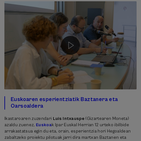
Euskoaren esperientziatik Baztanera eta
Oarsoaldera
Ikastaroaren zuzendari
Luis Intxauspe
(Gizartearen Moneta)
azaldu zuenez,
Euskoa
k Ipar Euskal Herrian 12 urteko ibilbide
arrakastatsua egin du eta, orain, esperientzia hori Hegoaldean
zabaltzeko proiektu pilotuak jarri dira martxan Baztanen eta