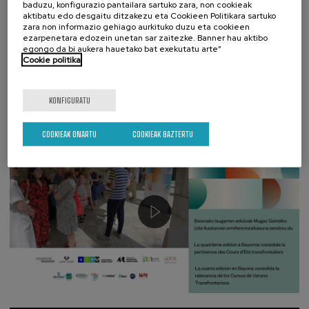
baduzu, konfigurazio pantailara sartuko zara, non cookieak
aktibatu edo desgaitu ditzakezu eta Cookieen Politikara sartuko
zara non informazio gehiago aurkituko duzu eta cookieen
ezarpenetara edozein unetan sar zaitezke. Banner hau aktibo
egongo da bi aukera hauetako bat exekutatu arte”
Cookie politika
11.07.2025
KONFIGURATU
Baionako laugarren edizioak Mugaz Gaindiko Uda Ikastaroen erreferentzialtasuna
sendotu du
COOKIEAK ONARTU
COOKIEAK BAZTERTU