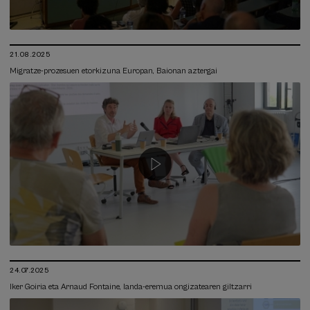
21.08.2025
Migratze-prozesuen etorkizuna Europan, Baionan aztergai
24.07.2025
Iker Goiria eta Arnaud Fontaine, landa-eremua ongizatearen giltzarri