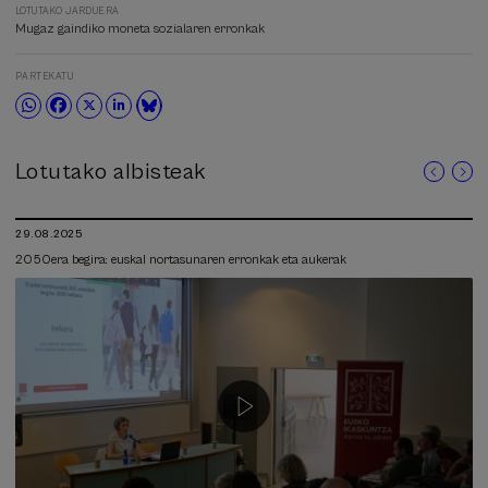
LOTUTAKO JARDUERA
Mugaz gaindiko moneta sozialaren erronkak
PARTEKATU
Lotutako albisteak
29.08.2025
2050era begira: euskal nortasunaren erronkak eta aukerak