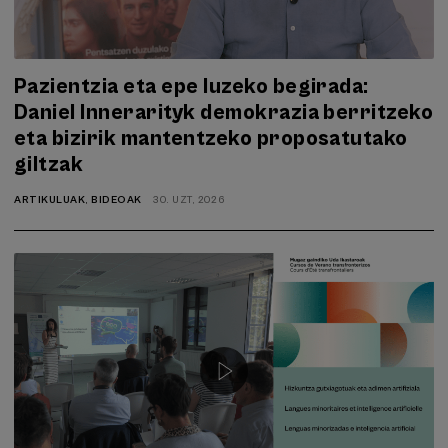
Pazientzia eta epe luzeko begirada:
Daniel Innerarityk demokrazia berritzeko
eta bizirik mantentzeko proposatutako
giltzak
ARTIKULUAK
,
BIDEOAK
30. UZT, 2026