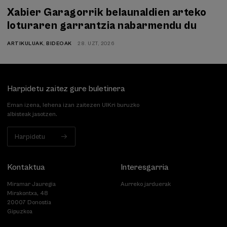
Xabier Garagorrik belaunaldien arteko
loturaren garrantzia nabarmendu du
ARTIKULUAK
,
BIDEOAK
28. UZT, 2026
Harpidetu zaitez gure buletinera
Eman izena, lehena izan zaitezen UIKri buruzko
albisteak jasotzen.
Harpidetu
Kontaktua
Interesgarria
Miramar Jauregia
Aurreko jarduerak
Mirakontxa, 48
20007 Donostia
Gipuzkoa