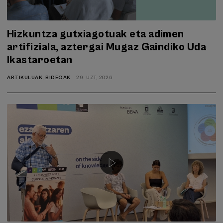
Hizkuntza gutxiagotuak eta adimen
artifiziala, aztergai Mugaz Gaindiko Uda
Ikastaroetan
ARTIKULUAK
,
BIDEOAK
29. UZT, 2026