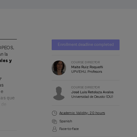
Waiting
Date expired
Enrollment deadline completed
list
OPEOS,
Course
n la
director
les y
COURSE DIRECTOR
Maite Ruiz Roqueñi
UPV/EHU, Profesora
r
as
COURSE DIRECTOR
ue
José Luis Retolaza Avalos
Universidad de Deusto (DU)
sas que
s de
terés
Academic Validity: 20 hours
Spanish
Face-to-face
nitiva,