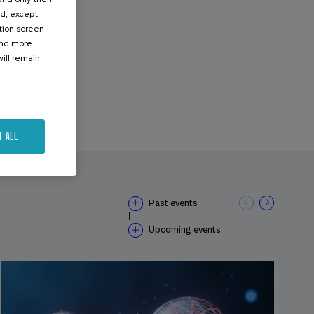
ed, except
ation screen
ind more
ill remain
T ALL
Past events
|
Upcoming events