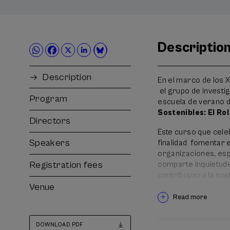
Descriptio
Description
En el marco de lo
el grupo de investi
Program
escuela de verano de
Sostenibles: El Ro
Directors
Este curso que celeb
Speakers
finalidad fomentar el
organizaciones, esp
Registration fees
comparte inquietud
contribuyan a la sos
economía basados en
Venue
(stakehoders). A lo
Read more
relación a la economí
transferencia de con
DOWNLOAD PDF
el curso pretende re