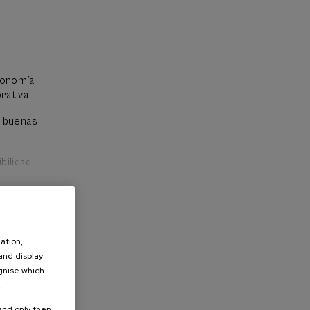
conomía
rativa.
a buenas
bilidad
ation,
 and display
ognise which
.
 and only then