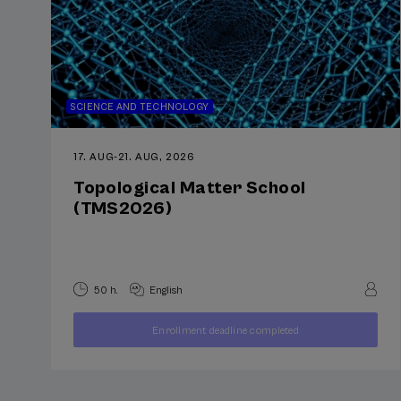
SCIENCE AND TECHNOLOGY
17. AUG
-
21. AUG, 2026
Topological Matter School
(TMS2026)
50 h.
English
400
Enrollment deadline completed
FROM
...
Last
Free
Date
€
places
expired