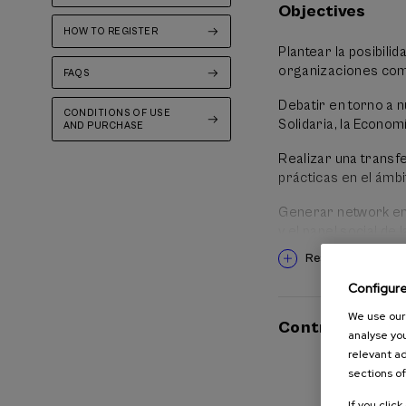
Objectives
conocimiento y refl
HOW TO REGISTER
Plantear la posibili
organizaciones com
FAQS
Debatir en torno a
CONDITIONS OF USE
Solidaria, la Econom
AND PURCHASE
Realizar una transf
prácticas en el ámbi
Generar network ent
y el papel social de
Read more
Integrar la reflexió
Configur
We use our 
Contributors
analyse you
relevant ad
sections of
If you clic