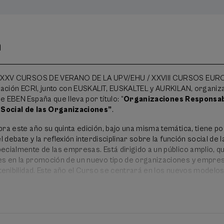
n
s XXXV CURSOS DE VERANO DE LA UPV/EHU / XXVIII CURSOS EUR
gación ECRI, junto con EUSKALIT, EUSKALTEL y AURKILAN, organiza
 EBEN España que lleva por título: “
Organizaciones Responsab
l Social de las Organizaciones”
.
ra este año su quinta edición, bajo una misma temática, tiene po
 debate y la reflexión interdisciplinar sobre la función social de l
ecialmente de las empresas. Está dirigido a un público amplio, q
es en la promoción de un nuevo tipo de organizaciones y empre
tenibilidad. Este año el Curso se centrará en los nuevos modelo
 la colaboración y participación de los diferentes grupos de in
 largo del curso se analizarán diversas experiencias pioneras en
a participativa y colaborativa, con la finalidad de facilitar la
ocimiento al entorno empresarial y social del País Vasco. En defi
plantear el papel social de las organizaciones, a través del