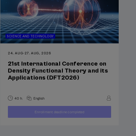
SCIENCE AND TECHNOLOGY
24. AUG
-
27. AUG, 2026
21st International Conference on
Density Functional Theory and its
Applications (DFT2026)
40 h.
English
250
Enrollment deadline completed
FROM
...
Last
Free
Date
€
places
expired