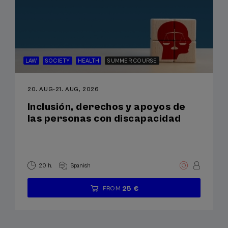
LAW
SOCIETY
HEALTH
SUMMER COURSE
20. AUG
-
21. AUG, 2026
Inclusión, derechos y apoyos de
las personas con discapacidad
20 h.
Spanish
25 €
FROM
...
Last
Free
Date
Enrollment
places
expired
deadline
completed