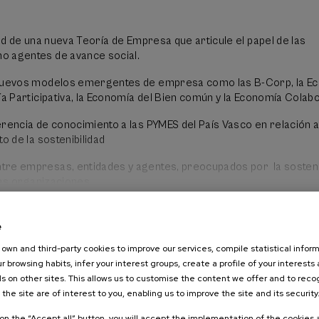
exión sobre un conjunto diverso de experiencias.
dad de una nueva Teoría de Empresa que articule el papel de las
o agentes de avance social.
 nuevos modelos emergentes de empresa como las B-Corp, la E
ía Participativa, la Economía del Bien común y la Economía Colabo
erencia de conocimiento a las PYMES del País Vasco en relación 
to de la sostenibilidad
re empresas, entidades y agentes, preocupados por la sosteni
 las organizaciones.
n ética en la gestión empresarial.
e
own and third-party cookies to improve our services, compile statistical inform
r browsing habits, infer your interest groups, create a profile of your interests
s on other sites. This allows us to customise the content we offer and to rec
 the site are of interest to you, enabling us to improve the site and its security
k on the “Accept all” button, you will accept the implementation of the cookies