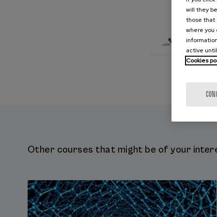
Euskalit
will they b
those that 
where you c
information
active unti
Cookies po
CON
Other courses that might be of your intere