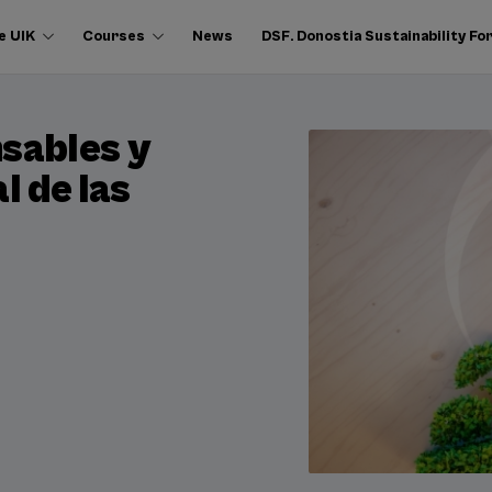
e UIK
Courses
News
DSF. Donostia Sustainability F
sables y
l de las