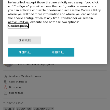
be installed, except those that are strictly necessary. If you click
on “Configure”, you will access the configuration screen where
Organised by
you can activate or disable cookies and access the Cookies Policy
where you will find more information and where you can access
the cookie configuration at any time. This banner will remain
active until you execute one of these two options”
Cookies policy
CONFIGURE
Waiting
Date expired
Enrollment deadline completed
list
Course
ACCEPT ALL
REJECT ALL
director
COURSE DIRECTOR
Mari Luz Gómez -Fernández
IHOBE, Responsable de proyectos
Academic Validity: 10 hours
Spanish
Basque
Streaming
Face-to-face
THEMATIC AREAS
SOCIETY
EDUCATION
SUSTAINABILITY