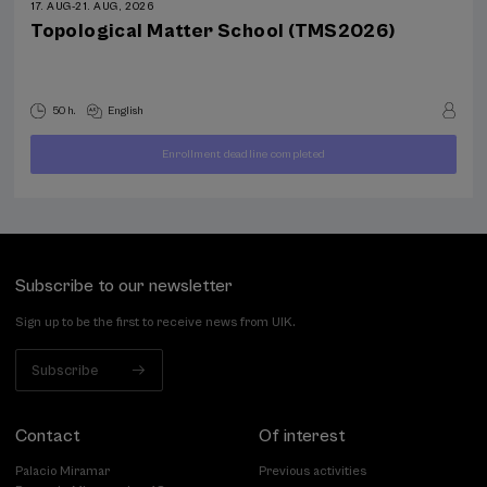
17. AUG
-
21. AUG, 2026
Topological Matter School (TMS2026)
50 h.
English
Enrollment deadline completed
400
FROM
...
Last
Free
Date
€
places
expired
Subscribe to our newsletter
Sign up to be the first to receive news from UIK.
Subscribe
Contact
Of interest
Palacio Miramar
Previous activities