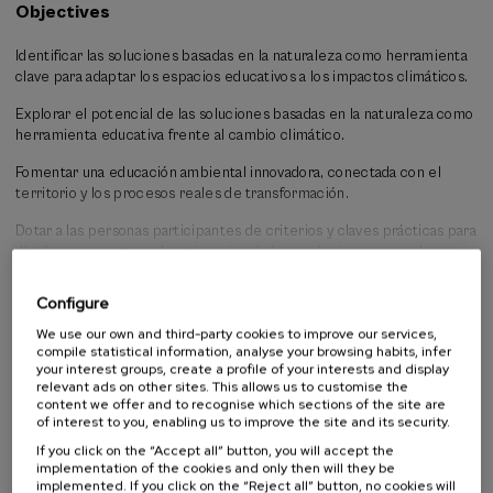
exploración y diseño, invita a analizar, reinterpretar y prototipar
Objectives
iniciativas que conecten naturaleza, clima, comunidad y aprendizaje,
poniendo el foco en los procesos participativos y su potencial
Identificar las soluciones basadas en la naturaleza como herramienta
pedagógico, más allá de las intervenciones físicas.
clave para adaptar los espacios educativos a los impactos climáticos.
Así, centros educativos, municipios y proyectos locales se entienden
Explorar el potencial de las soluciones basadas en la naturaleza como
como espacios de aprendizaje activo, donde experimentar, cuidar y
herramienta educativa frente al cambio climático.
decidir colectivamente. La Escuela busca ser un espacio de
inspiración y creación conjunta, orientado a desarrollar propuestas
Fomentar una educación ambiental innovadora, conectada con el
aplicables que fomenten la corresponsabilidad, el pensamiento
territorio y los procesos reales de transformación.
crítico y la inclusión, alineadas con los retos climáticos y sociales y los
Objetivos de Desarrollo Sostenible.
Dotar a las personas participantes de criterios y claves prácticas para
diseñar propuestas educativas vinculadas a soluciones naturales.
Read more
Impulsar la mirada pedagógica sobre patios, entornos escolares y
Configure
actuaciones locales de renaturalización.
We use our own and third-party cookies to improve our services,
Activity directed to
Favorecer el trabajo colaborativo y el intercambio entre educación,
compile statistical information, analyse your browsing habits, infer
administración y agentes locales.
your interest groups, create a profile of your interests and display
relevant ads on other sites. This allows us to customise the
University student
content we offer and to recognise which sections of the site are
Generar prototipos de actividades educativas transferibles a centros
Students not from university
of interest to you, enabling us to improve the site and its security.
educativos y municipios.
Teachers
If you click on the “Accept all” button, you will accept the
Professionals
implementation of the cookies and only then will they be
implemented. If you click on the “Reject all” button, no cookies will