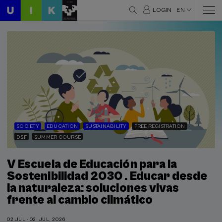
LOGIN
EN
SOCIETY
EDUCATION
SUSTAINABILITY
FREE REGISTRATION
DSF
SUMMER COURSE
V Escuela de Educación para la
Sostenibilidad 2030 . Educar desde
la naturaleza: soluciones vivas
frente al cambio climático
02.JUL - 02. JUL, 2026