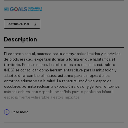
DOWNLOAD PDF
Description
El contexto actual, marcado por la emergencia climática y la pérdida
de biodiversidad, exige transformar la forma en que habitamos el
territorio. En este marco, las soluciones basadas en la naturaleza
(NBS) se consolidan como herramientas clave para la mitigación y
adaptación al cambio climático, así como para la mejora de los
entornos educativos y la salud. La renaturalización de espacios
escolares permite reducir la exposición al calor y generar entornos
más saludables, con especial beneficio para la población infantil,
especialmente vulnerable a estos impactos.
La V Escuela de Educación para la Sostenibilidad 2030 propone
Read more
avanzar más allá del conocimiento de experiencias, apostando por
convertirlas en procesos educativos vivos que impulsen una
transformación cultural. Concebida como un laboratorio de