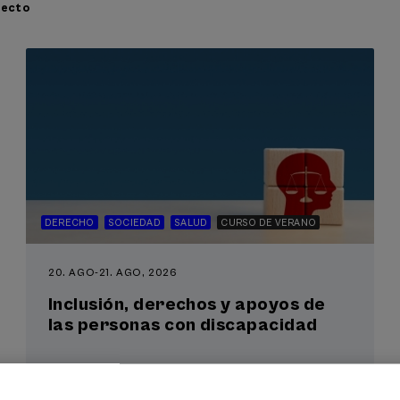
recto
DERECHO
SOCIEDAD
SALUD
CURSO DE VERANO
20. AGO
-
21. AGO, 2026
Inclusión, derechos y apoyos de
las personas con discapacidad