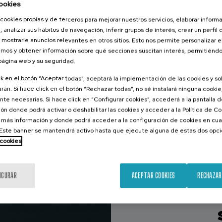
ookies
20 h.
Español
cookies propias y de terceros para mejorar nuestros servicios, elaborar inform
25 €
DESDE
, analizar sus hábitos de navegación, inferir grupos de interés, crear un perfil 
...
Últimas
Gratuito
Fecha
plazas
pasada
 mostrarle anuncios relevantes en otros sitios. Esto nos permite personalizar 
mos y obtener información sobre qué secciones suscitan interés, permitién
 página web y su seguridad.
ck en el botón “Aceptar todas”, aceptará la implementación de las cookies y s
rán. Si hace click en el botón “Rechazar todas”, no sé instalará ninguna cookie,
te necesarias. Si hace click en “Configurar cookies”, accederá a la pantalla 
D
ón donde podrá activar o deshabilitar las cookies y acceder a la Política de 
 más información y donde podrá acceder a la configuración de cookies en cua
ste banner se mantendrá activo hasta que ejecute alguna de estas dos opc
 cookies
IGURAR
ACEPTAR COOKIES
RECHAZAR