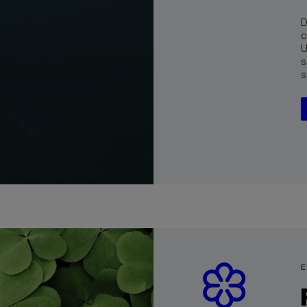
D
c
U
s
s
E