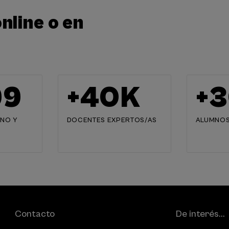
nline o en
00
+
40
K
+
3
NO Y
DOCENTES EXPERTOS/AS
ALUMNOS
Contacto
De interés...