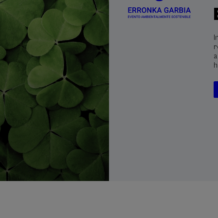
I
r
a
h