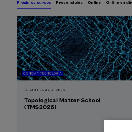
Próximos cursos
Presenciales
Online
Online en di
CIENCIA Y TECNOLOGÍA
17. AGO
-
21. AGO, 2026
Topological Matter School
(TMS2026)