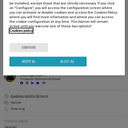
Este Curso de Verano aborda aspectos fundamentales para el
be installed, except those that are strictly necessary. If you click
enfoque adecuado de las EED:
on “Configure”, you will access the configuration screen where
you can activate or disable cookies and access the Cookies Policy
Descripción de los signos y síntomas característicos de las EED, así
where you will find more information and where you can access
como de los criterios clínicos y genéticos que facilitan su
the cookie configuration at any time. This banner will remain
active until you execute one of these two options”
diagnóstico precoz.
Cookies policy
Actualización sobre las estrategias terapéuticas actuales,
Waiting
Date expired
Enrollment deadline completed
incluyendo tratamientos farmacológicos, dietéticos, dispositivos,
list
Course
terapias génicas emergentes y medicina de precisión.
director
CONFIGURE
Análisis del papel del equipo multidisciplinar en el manejo integral
COURSE DIRECTOR
de los pacientes y sus familias, incluyendo el abordaje de
Simona Giorgi ---
Fundación Síndrome de Dravet
comorbilidades y necesidades psicosociales.
ACCEPT ALL
REJECT ALL
COURSE DIRECTOR
José Ángel Aibar ---
Fundación Síndrome de Dravet
Academic Validity: 50 hours
Spanish
Streaming
THEMATIC AREAS