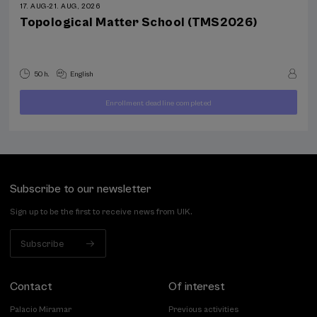
17. AUG
-
21. AUG, 2026
Topological Matter School (TMS2026)
50 h.
English
Enrollment deadline completed
400
FROM
...
Last
Free
Date
€
places
expired
Subscribe to our newsletter
Sign up to be the first to receive news from UIK.
Subscribe
Contact
Of interest
Palacio Miramar
Previous activities