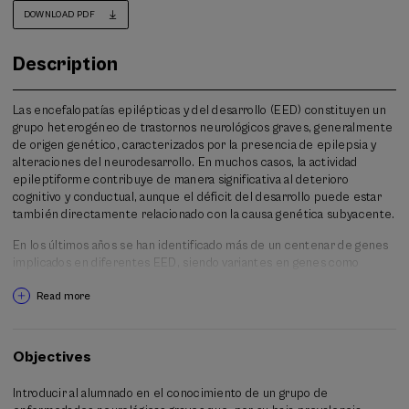
DOWNLOAD PDF
Description
Las encefalopatías epilépticas y del desarrollo (EED) constituyen un
grupo heterogéneo de trastornos neurológicos graves, generalmente
de origen genético, caracterizados por la presencia de epilepsia y
alteraciones del neurodesarrollo. En muchos casos, la actividad
epileptiforme contribuye de manera significativa al deterioro
cognitivo y conductual, aunque el déficit del desarrollo puede estar
también directamente relacionado con la causa genética subyacente.
En los últimos años se han identificado más de un centenar de genes
implicados en diferentes EED, siendo variantes en genes como
SCN1A, SCN2A, STXBP1, CDKL5
o
KCNQ2
algunas de las más
Read more
frecuentes. Estas enfermedades, consideradas raras en su conjunto,
tienen una incidencia global estimada de aproximadamente 1 de cada
2.000–5.000 nacimientos, lo que supone un importante reto
diagnóstico y asistencial. En España, se estima que miles de personas
Objectives
viven con algún tipo de EED, aunque el infradiagnóstico y la
heterogeneidad clínica dificultan obtener cifras precisas.
Introducir al alumnado en el conocimiento de un grupo de