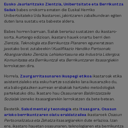
Eusko Jaurlaritzako Zientzia, Unibertsitate eta Berrikuntza
Sailak
babes orokorra ematen die Euskal Herriko
Unibertsitateko Uda Ikastaroei, jakintzaren zabalkundean egiten
duten lana sustatu eta babeste aldera.
Babes horren barruan, Sailak berariaz sustatzen du ikastaro-
sorta. Aurtengo edizioan, ikastaro hauek onartu berri den
Zientzia, Teknologia eta Berrikuntza Plana
ren eguneratzean
jasotako bost zutabeekin (
Kualifikazio Handiko Pertsonak;
Abangoardiako Zientzia; Lehiakortasuna eta Industria Lidergoa;
Komunitatea eta Berrikuntza
) eta
Berrikuntzaren Itsasargiekin
lerrokatzen dira.
Horrela,
Zaurgarritasunaren ikuspegi etikoa
ikastaroak etika
asistentzialeko eta esku-hartze sozialeko lana ikusaraziko du,
eta balio-gatazken aurrean erabakiak hartzeko metodologiak
partekatuko ditu. Ikastaro hau
Osasunaren Baldintzatzaile
Sozialak
izeneko itsasargiarekin lerrokatzen da bete-betean.
Bestetik,
Salud mental y tecnología
eta
Itsasgora. Osasun
arloko berrikuntzaren olatu eraldatzailea
ikastaroek
Osasun
Pertsonalizatua eta Zehatza
itsasargiarekin dute erlazioa. Izan
ere, ikastaro hauetan osasunaren, teknologiaren eta berrikuntza