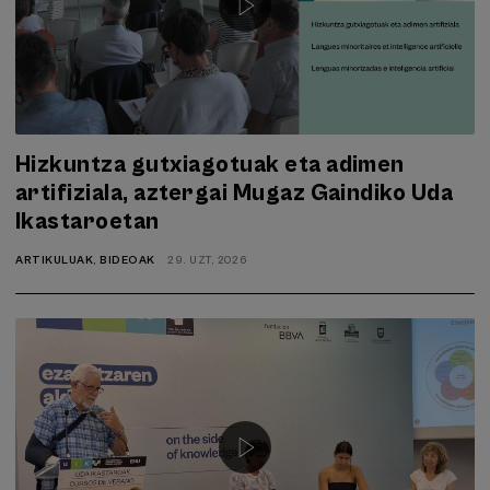
Hizkuntza gutxiagotuak eta adimen
artifiziala, aztergai Mugaz Gaindiko Uda
Ikastaroetan
ARTIKULUAK
,
BIDEOAK
29. UZT, 2026