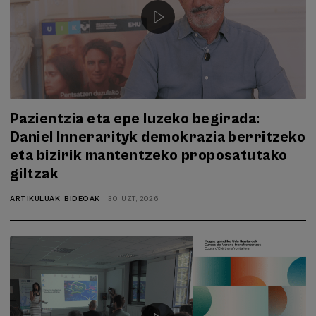
Pazientzia eta epe luzeko begirada:
Daniel Innerarityk demokrazia berritzeko
eta bizirik mantentzeko proposatutako
giltzak
ARTIKULUAK
,
BIDEOAK
30. UZT, 2026