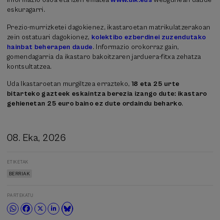
eskuragarri.
Prezio-murrizketei dagokienez, ikastaroetan matrikulatzerakoan
zein ostatuari dagokionez,
kolektibo ezberdinei zuzendutako
hainbat beherapen daude
. Informazio orokorraz gain,
gomendagarria da ikastaro bakoitzaren jarduera-fitxa zehatza
kontsultatzea.
Uda Ikastaroetan murgiltzea errazteko,
18 eta 25 urte
bitarteko gazteek eskaintza berezia izango dute: ikastaro
gehienetan 25 euro baino ez dute ordaindu beharko
.
08. Eka, 2026
ETIKETAK
BERRIAK
PARTEKATU