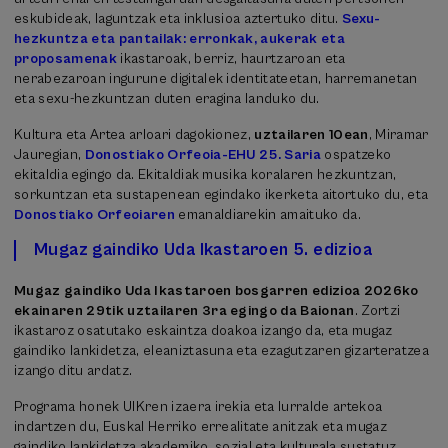
eskubideak, laguntzak eta inklusioa aztertuko ditu.
Sexu-
hezkuntza eta pantailak: erronkak, aukerak eta
proposamenak
ikastaroak, berriz, haurtzaroan eta
nerabezaroan ingurune digitalek identitateetan, harremanetan
eta sexu-hezkuntzan duten eragina landuko du.
Kultura eta Artea arloari dagokionez,
uztailaren 10ean
, Miramar
Jauregian,
Donostiako Orfeoia-EHU 25. Saria
ospatzeko
ekitaldia egingo da. Ekitaldiak musika koralaren hezkuntzan,
sorkuntzan eta sustapenean egindako ikerketa aitortuko du, eta
Donostiako Orfeoiaren
emanaldiarekin amaituko da.
Mugaz gaindiko Uda Ikastaroen 5. edizioa
Mugaz gaindiko Uda Ikastaroen bosgarren edizioa 2026ko
ekainaren 29tik uztailaren 3ra egingo da Baionan
. Zortzi
ikastaroz osatutako eskaintza doakoa izango da, eta mugaz
gaindiko lankidetza, eleaniztasuna eta ezagutzaren gizarteratzea
izango ditu ardatz.
Programa honek UIKren izaera irekia eta lurralde artekoa
indartzen du, Euskal Herriko errealitate anitzak eta mugaz
gaindiko lankidetza akademiko, sozial eta kulturala sustatuz.