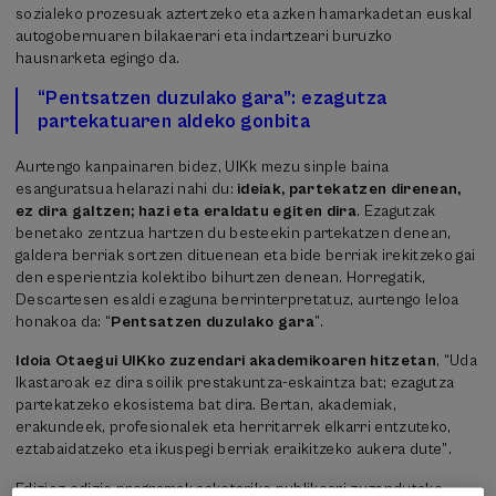
sozialeko prozesuak aztertzeko eta azken hamarkadetan euskal
autogobernuaren bilakaerari eta indartzeari buruzko
hausnarketa egingo da.
“Pentsatzen duzulako gara”: ezagutza
partekatuaren aldeko gonbita
Aurtengo kanpainaren bidez, UIKk mezu sinple baina
esanguratsua helarazi nahi du:
ideiak, partekatzen direnean,
ez dira galtzen; hazi eta eraldatu egiten dira
. Ezagutzak
benetako zentzua hartzen du besteekin partekatzen denean,
galdera berriak sortzen dituenean eta bide berriak irekitzeko gai
den esperientzia kolektibo bihurtzen denean. Horregatik,
Descartesen esaldi ezaguna berrinterpretatuz, aurtengo leloa
honakoa da: “
Pentsatzen duzulako gara
”.
Idoia Otaegui UIKko zuzendari akademikoaren hitzetan
, “Uda
Ikastaroak ez dira soilik prestakuntza-eskaintza bat; ezagutza
partekatzeko ekosistema bat dira. Bertan, akademiak,
erakundeek, profesionalek eta herritarrek elkarri entzuteko,
eztabaidatzeko eta ikuspegi berriak eraikitzeko aukera dute”.
Edizioz edizio programak askotariko publikoari zuzendutako