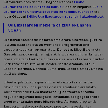
Patronatuko presidenteak;
Begoña Pedrosa
Eusko
Jaurlaritzako Hezkuntza sailburuak
,
Xabier Aizpurua
Eusko
Jaurlaritzako Unibertsitate Politikako sailburuordeak
eta
Idoia Otaegui
EHUko Uda Ikastaroen zuzendari akademikoak
.
Uda Ikastaroen irekiera ofiziala ekainaren
30ean
Ekainaren hasieratik irailaren amaierara bitartean, guztira
133 Uda Ikastaro eta 29 workshop programatu dira.
Jarduera kopuruari erreparatuta,
Donostia, Bilbo, Baiona
eta
Gasteiz i
zango dira gune nagusiak. Era berean, UIKren lurralde-
presentzia zabaltzeko helburuari eutsiz, eskaintza beste hainbat
udalerritara ere iritsiko da, besteak beste
Aramaio, Ataun,
Beasain, Bermeo, Gernika-Lumo, Irun, Lesaka, Oñati, Ordizia
eta
Zaldibiara.
Urteetan pilatutako esperientziari eta ezagutzaren arloan
diharduten erakunde, profesional eta eragileekin eraikitako
lankidetzari esker,
Uda Ikastaroak gizartearen erronka
nagusien inguruko dibulgazio, eztabaida eta gogoetarako
erreferentziazko gune bihurtu dira
. Aurtengo programak
ikuspegi anitzeko eta kalitatezko prestakuntza-eskaintza