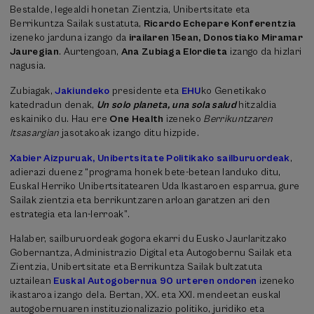
Bestalde, legealdi honetan Zientzia, Unibertsitate eta
Berrikuntza Sailak sustatuta,
Ricardo Echepare Konferentzia
izeneko jarduna izango da
irailaren 15ean, Donostiako Miramar
Jauregian
. Aurtengoan,
Ana Zubiaga Elordieta
izango da hizlari
nagusia.
Zubiagak,
Jakiundeko
presidente eta
EHU
ko Genetikako
katedradun denak,
Un solo planeta, una sola salud
hitzaldia
eskainiko du. Hau ere
One Health
izeneko
Berrikuntzaren
Itsasargian
jasotakoak izango ditu hizpide.
Xabier Aizpuruak, Unibertsitate Politikako sailburuordeak
,
adierazi duenez “programa honek bete-betean landuko ditu,
Euskal Herriko Unibertsitatearen Uda Ikastaroen esparrua, gure
Sailak zientzia eta berrikuntzaren arloan garatzen ari den
estrategia eta lan-lerroak”.
Halaber, sailburuordeak gogora ekarri du Eusko Jaurlaritzako
Gobernantza, Administrazio Digital eta Autogobernu Sailak eta
Zientzia, Unibertsitate eta Berrikuntza Sailak bultzatuta
uztailean
Euskal Autogobernua 90 urteren ondoren
izeneko
ikastaroa izango dela. Bertan, XX. eta XXI. mendeetan euskal
autogobernuaren instituzionalizazio politiko, juridiko eta