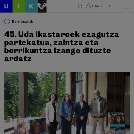
SARTU
EU
Berri guztiak
45. Uda Ikastaroek ezagutza
partekatua, zaintza eta
berrikuntza izango dituzte
ardatz