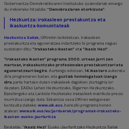
Gobernantza Demokratikoaren Institutuko zuzendariak emango
du irekierako hitzaldia:
"Demokraziaren etorkizuna”
.
Hezkuntza: irakasleen prestakuntza eta
ikaskuntza-komunitateak
Hezkuntza Sailak,
UIKrekin lankidetzan, irakasleen
prestakuntza eta eguneratzea indartzeko bi programa nagusi
sustatzen ditu:
“Irakasteko ikasten”
et
a “Ikasiz Hezi”
.
“Irakasteko ikasten” programa 2000. urtean jarri zen
martxan, irakaskuntzako profesionalen prestakuntzari eta
eguneratzeari begira
. Aurtengo edizioan,
14 ikastaro
aukeratu
dira programaren baitan, eta
guztiak homologatuak izango
dira
parte hartzen duten irakasleek dagokien ziurtagiria lor
dezaten. EAEko Lehen Hezkuntzako, Bigarren Hezkuntzako,
Batxilergoko eta Lanbide Heziketako irakasleek matrikula-prezio
murriztua izango dute. Eskaintza osoa UIKren webgunean
kontsulta daiteke:
www.uik.eus
, bereziki programa honen
atalean:
www.uik.eus/eu/jarduerak/programak-irakasteko-
ikasten-eusko-jaurlaritza
Bestalde, “
Ikasiz Hezi
” Eusko Jaurlaritzako Hezkuntza Sailak