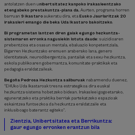
antolatzen duen u
nibertsitatez kanpoko irakasleentzako
etengabeko prestakuntza-plana da.
Aurten, programa horren
barruan
9 ikastaro
aukeratu dira, eta
Eusko Jaurlaritzak 20
irakasleri emango die beka Uda Ikastaro bakoitzeko
.
Bi programetan lantzen diren gaiak egungo hezkuntza-
sistemaren erronka nagusiekin lotuta daude
: suizidioaren
prebentzioa eta osasun mentala, ebaluazio konpetentziala,
Bigarren Hezkuntzako eremuen araberako lana, genero
identitateak, neurodibergentzia, pantailak eta sexu-hezkuntza,
eskola publikoaren gobernantza, komunitate-praktikak eta
pedagogia eraldatzaileak.
Begoña Pedrosa Hezkuntza sailburuak
nabarmendu duenez,
“EHUko Uda Ikastaroak tresna estrategikoa dira euskal
hezkuntza-sistema hobetzeko bidean. Irakasleei gogoetarako,
eguneratzeko eta praktika berriak partekatzeko espazioak
eskaintzea funtsezkoa da hezkuntza eraldatzaile eta
inklusiboago baterantz egiteko”.
Zientzia, Unibertsitatea eta Berrikuntza:
gaur egungo erronken erantzun bila