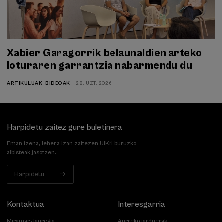
Xabier Garagorrik belaunaldien arteko
loturaren garrantzia nabarmendu du
ARTIKULUAK
,
BIDEOAK
28. UZT, 2026
Harpidetu zaitez gure buletinera
Eman izena, lehena izan zaitezen UIKri buruzko
albisteak jasotzen.
Harpidetu
Kontaktua
Interesgarria
Miramar Jauregia
Aurreko jarduerak