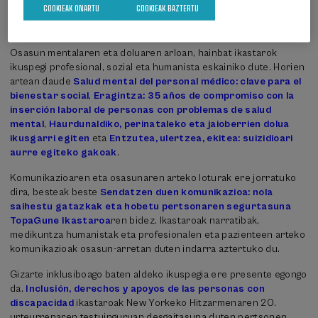
COOKIEAK ONARTU
COOKIEAK BAZTERTU
eskubideak, komunitatea eta politika publikoen eraldaketa izango
dituzte hizpide.
Osasun mentalaren eta doluaren arloan, hainbat ikastarok
ikuspegi profesional, sozial eta humanista eskainiko dute. Horien
artean daude
Salud mental del personal médico: clave para el
bienestar social
,
Eragintza: 35 años de compromiso con la
inserción laboral de personas con problemas de salud
mental
,
Haurdunaldiko, perinataleko eta jaioberrien dolua
ikusgarri egiten
eta
Entzutea, ulertzea, ekitea: suizidioari
aurre egiteko gakoak
.
Komunikazioaren eta osasunaren arteko loturak ere jorratuko
dira, besteak beste
Sendatzen duen komunikazioa: nola
saihestu gatazkak eta hobetu pertsonaren segurtasuna
TopaGune Ikastaroa
ren bidez. Ikastaroak narratibak,
medikuntza humanistak eta profesionalen eta pazienteen arteko
komunikazioak osasun-arretan duten indarra aztertuko du.
Gizarte inklusiboago baten aldeko ikuspegia ere presente egongo
da.
Inclusión, derechos y apoyos de las personas con
discapacidad
ikastaroak New Yorkeko Hitzarmenaren 20.
urteurrenaren testuinguruan desgaitasuna duten pertsonen