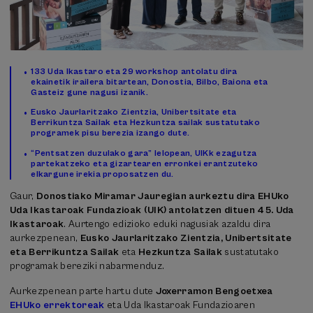
133 Uda Ikastaro eta 29 workshop antolatu dira
ekainetik irailera bitartean, Donostia, Bilbo, Baiona eta
Gasteiz gune nagusi izanik.
Eusko Jaurlaritzako Zientzia, Unibertsitate eta
Berrikuntza Sailak eta Hezkuntza sailak sustatutako
programek pisu berezia izango dute.
“Pentsatzen duzulako gara” lelopean, UIKk ezagutza
partekatzeko eta gizartearen erronkei erantzuteko
elkargune irekia proposatzen du.
Gaur,
Donostiako Miramar Jauregian aurkeztu dira EHUko
Uda Ikastaroak Fundazioak (UIK) antolatzen dituen 45. Uda
Ikastaroak
. Aurtengo edizioko eduki nagusiak azaldu dira
aurkezpenean,
Eusko Jaurlaritzako Zientzia, Unibertsitate
eta Berrikuntza Sailak
eta
Hezkuntza Sailak
sustatutako
programak bereziki nabarmenduz.
Aurkezpenean parte hartu dute
Joxerramon Bengoetxea
EHUko errektoreak
eta Uda Ikastaroak Fundazioaren