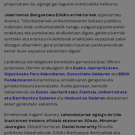
proposatzen du, egungo gai nagusiei erantzuteko helburuz.
Joxerramon Bengoetxea EHUko errektoreak
azpimarratu
duenez, “Uda Ikastaroek unibertsitatearen bokazio publikoa
indartzen dute: unibertsitatetik harago, ezagutza gizartearekin
eraikitzea eta partekatzea ahalbidetzen digute, galdera berriak
sortzeko eta erantzun kolektiboak eraikitzeko espazioak zabal
ditzagun elkarrekin; garai polarizatu hauetan pentsamenduak
behar duen espazioa eskaintzen digute”.
Lankidetza estrategikoek berebiziko garrantzia dute UIKren
jardunean. Horren erakusgarri dira
Eusko Jaurlaritzaren
,
Gipuzkoako Foru Aldundiaren
,
Donostiako Udalaren
eta
BBVA
Fundazioaren
konpromisoa, proiektuaren garapena eta
jarraikortasuna bermatzeko. Aurkezpenean, bereziki
nabarmendu da
Eusko Jaurlaritzako Zientzia, Unibertsitate
eta Berrikuntza Sailaren
eta
Hezkuntza Sailaren
ekarpenari
esker garatutako eskaintza.
Errektoreak iragarri duenez,
Lehendakariak egingo du Uda
Ikastaroen irekiera ofiziala ekainaren 30ean, Miramar
Jauregian
. Ekitaldi horretan,
Daniel Innerarity
filosofia
politikoko katedradunak, EHUko Ikerbasque ikertzaileak eta