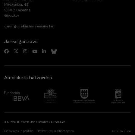
Mirakontxa, 48
20007 Donostia
Gipuzkoa
Jarri gurekin harremanetan
Jarrai gaitzazu
Antolaketa batzordea
© UPV/EHU 2026 Uda Ikastaroak Fundazioa
Pribatutasun politika
Pribatutasun adierazpena
eu
es
en