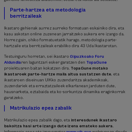
Parte-hartzea eta metodologia
berritzaileak
Ikastaro gehienak aurrez aurreko formatuan eskainiko dira, eta
kasu askotan online zuzenean jarraitzeko aukera ere izango da.
Horrez gain, ohiko formatuetatik harago, metodologia parte-
hartzaile eta berritzaileak erabiliko dira 43 Uda Ikastarotan.
Testuinguru horretan, sei ikastaro
Gipuzkoako Foru
Aldundia
ren laguntzari esker garatzen den
TopaGune
proiektuaren baitan kokatzen dira.
TopaGune motako
ikastaroek parte-hartze maila altua sustatzen dute
, eta
ikastaroen diseinuan UIKko zuzendaritza akademikoak,
zuzendariek eta erraztatzaileek elkarlanean jarduten dute,
hausnarketa, eztabaida eta ko-sorkuntza dinamika eraginkorrak
garatzeko.
Matrikulazio epea zabalik
Matrikulazio epea zabalik dago, eta
interesdunek ikastaro
bakoitza hasi arte izango dute izena emateko aukera
.
Informazio osoa eta izen-ematea
www.uik.eus
webgunean daude