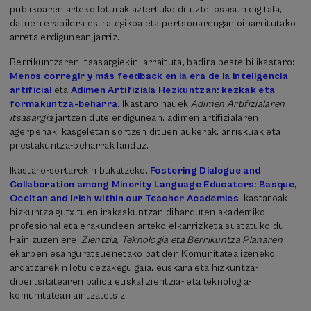
publikoaren arteko loturak aztertuko dituzte, osasun digitala,
datuen erabilera estrategikoa eta pertsonarengan oinarritutako
arreta erdigunean jarriz.
Berrikuntzaren Itsasargiekin jarraituta, badira beste bi ikastaro:
Menos corregir y más feedback en la era de la inteligencia
artificial
eta
Adimen Artifiziala Hezkuntzan: kezkak eta
formakuntza-beharra
. Ikastaro hauek
Adimen Artifizialaren
itsasargia
jartzen dute erdigunean, adimen artifizialaren
agerpenak ikasgeletan sortzen dituen aukerak, arriskuak eta
prestakuntza-beharrak landuz.
Ikastaro-sortarekin bukatzeko,
Fostering Dialogue and
Collaboration among Minority Language Educators: Basque,
Occitan and Irish within our Teacher Academies
ikastaroak
hizkuntza gutxituen irakaskuntzan diharduten akademiko,
profesional eta erakundeen arteko elkarrizketa sustatuko du.
Hain zuzen ere,
Zientzia, Teknologia eta Berrikuntza Planaren
ekarpen esanguratsuenetako bat den Komunitatea izeneko
ardatzarekin lotu dezakegu gaia, euskara eta hizkuntza-
dibertsitatearen balioa euskal zientzia- eta teknologia-
komunitatean aintzatetsiz.