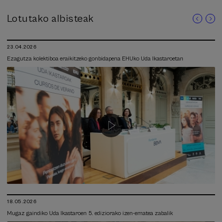
Lotutako albisteak
23.04.2026
Ezagutza kolektiboa eraikitzeko gonbidapena EHUko Uda Ikastaroetan
18.05.2026
Mugaz gaindiko Uda Ikastaroen 5. ediziorako izen-ematea zabalik